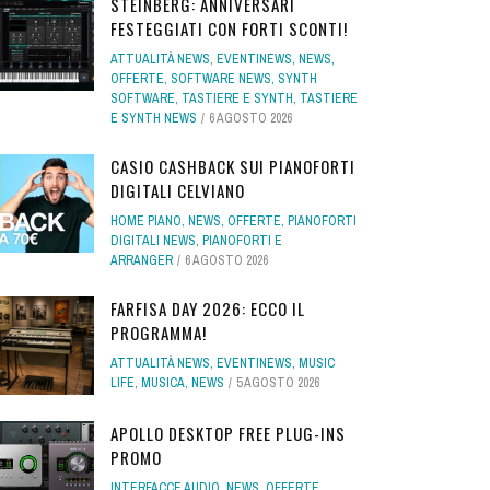
STEINBERG: ANNIVERSARI
FESTEGGIATI CON FORTI SCONTI!
ATTUALITÀ NEWS
,
EVENTINEWS
,
NEWS
,
OFFERTE
,
SOFTWARE NEWS
,
SYNTH
SOFTWARE
,
TASTIERE E SYNTH
,
TASTIERE
E SYNTH NEWS
6 AGOSTO 2026
CASIO CASHBACK SUI PIANOFORTI
DIGITALI CELVIANO
HOME PIANO
,
NEWS
,
OFFERTE
,
PIANOFORTI
DIGITALI NEWS
,
PIANOFORTI E
ARRANGER
6 AGOSTO 2026
FARFISA DAY 2026: ECCO IL
PROGRAMMA!
ATTUALITÀ NEWS
,
EVENTINEWS
,
MUSIC
LIFE
,
MUSICA
,
NEWS
5 AGOSTO 2026
APOLLO DESKTOP FREE PLUG-INS
PROMO
INTERFACCE AUDIO
,
NEWS
,
OFFERTE
,