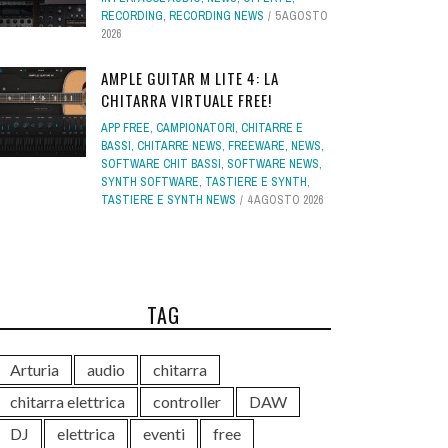
RECORDING
,
RECORDING NEWS
5 AGOSTO
2026
AMPLE GUITAR M LITE 4: LA
CHITARRA VIRTUALE FREE!
APP FREE
,
CAMPIONATORI
,
CHITARRE E
BASSI
,
CHITARRE NEWS
,
FREEWARE
,
NEWS
,
SOFTWARE CHIT BASSI
,
SOFTWARE NEWS
,
SYNTH SOFTWARE
,
TASTIERE E SYNTH
,
TASTIERE E SYNTH NEWS
4 AGOSTO 2026
TAG
Arturia
audio
chitarra
chitarra elettrica
controller
DAW
DJ
elettrica
eventi
free