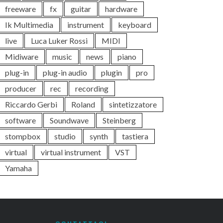
freeware
fx
guitar
hardware
Ik Multimedia
instrument
keyboard
live
Luca Luker Rossi
MIDI
Midiware
music
news
piano
plug-in
plug-in audio
plugin
pro
producer
rec
recording
Riccardo Gerbi
Roland
sintetizzatore
software
Soundwave
Steinberg
stompbox
studio
synth
tastiera
virtual
virtual instrument
VST
Yamaha