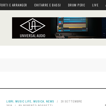
FORTI E ARRANGER
CHITARRE E BASSI
DRUM PERC
LIVE
LIBRI
,
MUSIC LIFE
,
MUSICA
,
NEWS
28 SETTEMBRE
2018
BY
ROBERTO ROSSETTI