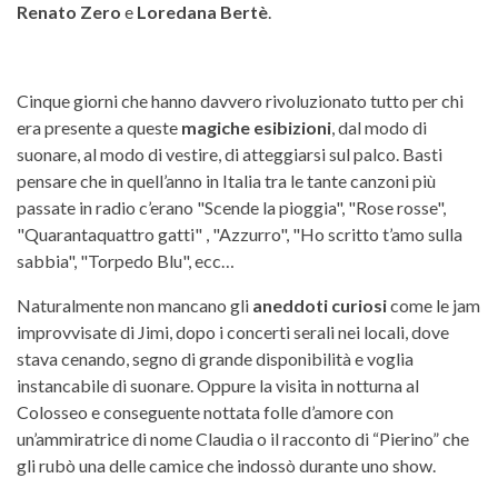
Renato Zero
e
Loredana Bertè
.
Cinque giorni che hanno davvero rivoluzionato tutto per chi
era presente a queste
magiche esibizioni
, dal modo di
suonare, al modo di vestire, di atteggiarsi sul palco. Basti
pensare che in quell’anno in Italia tra le tante canzoni più
passate in radio c’erano "Scende la pioggia", "Rose rosse",
"Quarantaquattro gatti" , "Azzurro", "Ho scritto t’amo sulla
sabbia", "Torpedo Blu", ecc…
Naturalmente non mancano gli
aneddoti curiosi
come le jam
improvvisate di Jimi, dopo i concerti serali nei locali, dove
stava cenando, segno di grande disponibilità e voglia
instancabile di suonare. Oppure la visita in notturna al
Colosseo e conseguente nottata folle d’amore con
un’ammiratrice di nome Claudia o il racconto di “Pierino” che
gli rubò una delle camice che indossò durante uno show.