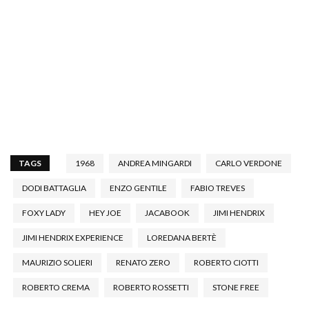
TAGS
1968
ANDREA MINGARDI
CARLO VERDONE
DODI BATTAGLIA
ENZO GENTILE
FABIO TREVES
FOXY LADY
HEY JOE
JACABOOK
JIMI HENDRIX
JIMI HENDRIX EXPERIENCE
LOREDANA BERTÈ
MAURIZIO SOLIERI
RENATO ZERO
ROBERTO CIOTTI
ROBERTO CREMA
ROBERTO ROSSETTI
STONE FREE