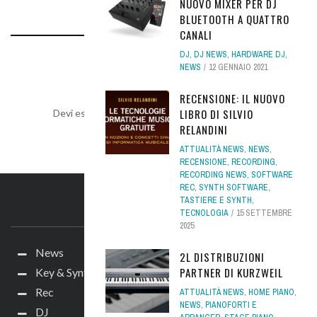
NUOVO MIXER PER DJ
BLUETOOTH A QUATTRO
CANALI
DJ
,
DJ NEWS
,
HARDWARE DJ
,
NEWS
12 GENNAIO 2021
LEAVE A REPLY
RECENSIONE: IL NUOVO
LIBRO DI SILVIO
Devi essere
connesso
per inviare un commento.
RELANDINI
ATTUALITÀ NEWS
,
NEWS
,
RECENSIONE
,
RECORDING
,
RECORDING NEWS
,
SOFTWARE
REC
,
SYNTH SOFTWARE
,
TASTIERE E SYNTH
,
IL SITO
TECNOLOGIA
15 SETTEMBRE
2025
News
2L DISTRIBUZIONI
PARTNER DI KURZWEIL
Key & Synth
Rec
ATTUALITÀ NEWS
,
HOME PIANO
,
NEWS
,
PIANOFORTI E
DJ