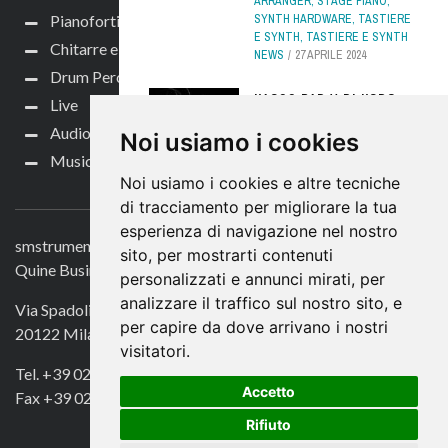
ARRANGER
,
STAGE PIANO
,
SYNTH HARDWARE
,
TASTIERE
Pianoforti e Arranger
E SYNTH
,
TASTIERE E SYNTH
Chitarre e bassi
NEWS
27 APRILE 2024
Drum Perc
KAOSS PAD V DI KORG:
Live
TUTTO NUOVO!
Audio per video
Noi usiamo i cookies
ACCESSORI LIVE
,
DJ
,
DJ NEWS
,
Music Life
HARDWARE DJ
,
LIVE
,
LIVE
Noi usiamo i cookies e altre tecniche
CONTATTACI
NEWS
,
NEWS
,
TASTIERE E
SYNTH NEWS
16 MARZO 2026
di tracciamento per migliorare la tua
esperienza di navigazione nel nostro
OBERHEIM TEO-5 ORA
smstrumentimusicali.it
sito, per mostrarti contenuti
ANCHE DESKTOP!
Quine Business Publisher
personalizzati e annunci mirati, per
NEWS
,
SYNTH HARDWARE
,
analizzare il traffico sul nostro sito, e
Via Spadolini 7
TASTIERE E SYNTH
,
TASTIERE
per capire da dove arrivano i nostri
20122 Milano
E SYNTH NEWS
10 LUGLIO 2025
visitatori.
Tel. +39 02 49756990
MUSIKA EXPO 2019: DA
Accetto
NON PERDERE LO STAND
Fax +39 02 72016740
YAMAHA!
Rifiuto