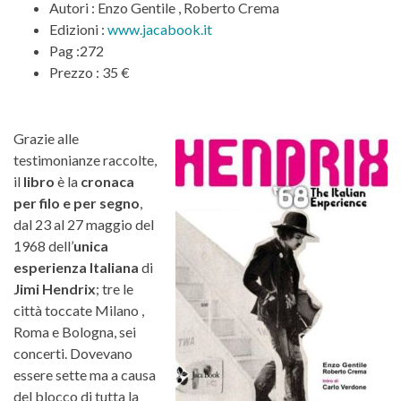
Autori : Enzo Gentile , Roberto Crema
Edizioni :
www.jacabook.it
Pag :272
Prezzo : 35 €
Grazie alle
testimonianze raccolte,
il
libro
è la
cronaca
per filo e per segno
,
dal 23 al 27 maggio del
1968 dell’
unica
esperienza Italiana
di
Jimi Hendrix
; tre le
città toccate Milano ,
Roma e Bologna, sei
concerti. Dovevano
essere sette ma a causa
del blocco di tutta la