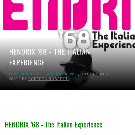
HENDRIX ’68 - THE ITALIAN
EXPERIENCE
LIBRI
,
MUSIC LIFE
,
MUSICA
,
NEWS
28 SETTEMBRE
2018
BY
ROBERTO ROSSETTI
HENDRIX ’68 - The Italian Experience