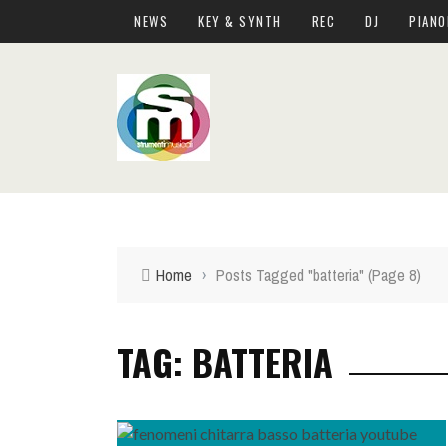
NEWS
KEY & SYNTH
REC
DJ
PIANO
Top Menu
NEWS
KEY & SYNTH
REC
DJ
Home
›
Posts Tagged "batteria"
(Page 8)
PIANOFORTI E ARRANGER
CHITARRE E BASSI
TAG: BATTERIA
DRUM PERC
LIVE