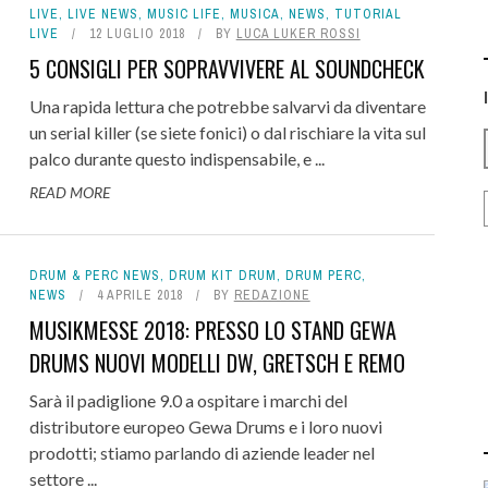
LIVE
,
LIVE NEWS
,
MUSIC LIFE
,
MUSICA
,
NEWS
,
TUTORIAL
LIVE
12 LUGLIO 2018
BY
LUCA LUKER ROSSI
5 CONSIGLI PER SOPRAVVIVERE AL SOUNDCHECK
Una rapida lettura che potrebbe salvarvi da diventare
un serial killer (se siete fonici) o dal rischiare la vita sul
palco durante questo indispensabile, e ...
READ MORE
DRUM & PERC NEWS
,
DRUM KIT DRUM
,
DRUM PERC
,
NEWS
4 APRILE 2018
BY
REDAZIONE
MUSIKMESSE 2018: PRESSO LO STAND GEWA
DRUMS NUOVI MODELLI DW, GRETSCH E REMO
Sarà il padiglione 9.0 a ospitare i marchi del
distributore europeo Gewa Drums e i loro nuovi
prodotti; stiamo parlando di aziende leader nel
settore ...