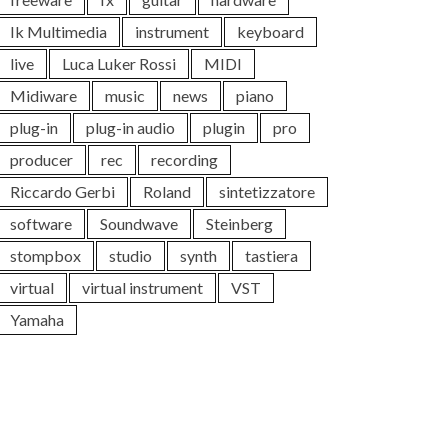
Ik Multimedia
instrument
keyboard
live
Luca Luker Rossi
MIDI
Midiware
music
news
piano
plug-in
plug-in audio
plugin
pro
producer
rec
recording
Riccardo Gerbi
Roland
sintetizzatore
software
Soundwave
Steinberg
stompbox
studio
synth
tastiera
virtual
virtual instrument
VST
Yamaha