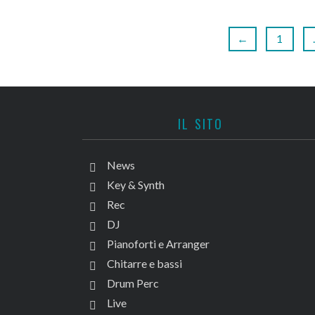
←
1
IL SITO
News
Key & Synth
Rec
DJ
Pianoforti e Arranger
Chitarre e bassi
Drum Perc
Live