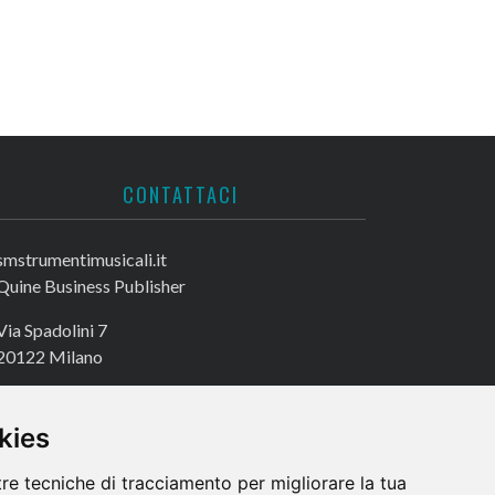
CONTATTACI
smstrumentimusicali.it
Quine Business Publisher
Via Spadolini 7
20122 Milano
Tel. +39 02 49756990
Fax +39 02 72016740
kies
tre tecniche di tracciamento per migliorare la tua