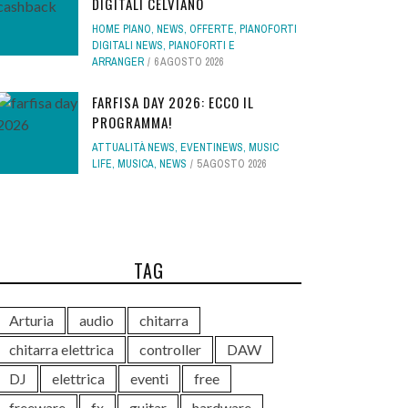
DIGITALI CELVIANO
HOME PIANO
,
NEWS
,
OFFERTE
,
PIANOFORTI
DIGITALI NEWS
,
PIANOFORTI E
ARRANGER
6 AGOSTO 2026
FARFISA DAY 2026: ECCO IL
PROGRAMMA!
ATTUALITÀ NEWS
,
EVENTINEWS
,
MUSIC
LIFE
,
MUSICA
,
NEWS
5 AGOSTO 2026
TAG
Arturia
audio
chitarra
chitarra elettrica
controller
DAW
DJ
elettrica
eventi
free
freeware
fx
guitar
hardware