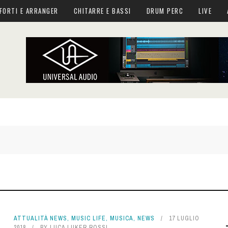
FORTI E ARRANGER
CHITARRE E BASSI
DRUM PERC
LIVE
ATTUALITÀ NEWS
,
MUSIC LIFE
,
MUSICA
,
NEWS
17 LUGLIO
2018
BY
LUCA LUKER ROSSI