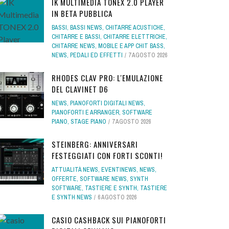
IK MULTIMEDIA TONEX 2.0 PLAYER
IN BETA PUBBLICA
BASSI
,
BASSI NEWS
,
CHITARRE ACUSTICHE
,
CHITARRE E BASSI
,
CHITARRE ELETTRICHE
,
CHITARRE NEWS
,
MOBILE E APP CHIT BASS
,
NEWS
,
PEDALI ED EFFETTI
7 AGOSTO 2026
RHODES CLAV PRO: L'EMULAZIONE
DEL CLAVINET D6
NEWS
,
PIANOFORTI DIGITALI NEWS
,
PIANOFORTI E ARRANGER
,
SOFTWARE
PIANO
,
STAGE PIANO
7 AGOSTO 2026
STEINBERG: ANNIVERSARI
FESTEGGIATI CON FORTI SCONTI!
ATTUALITÀ NEWS
,
EVENTINEWS
,
NEWS
,
OFFERTE
,
SOFTWARE NEWS
,
SYNTH
SOFTWARE
,
TASTIERE E SYNTH
,
TASTIERE
E SYNTH NEWS
6 AGOSTO 2026
CASIO CASHBACK SUI PIANOFORTI