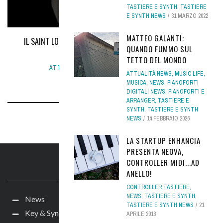
TASTIERE E SYNTH
,
TASTIERE
E SYNTH NEWS
31 MARZO 2022
MATTEO GALANTI:
IL SAINT LOUIS COLLEGE OF MUSIC SI REGALA UN SISTEMA
QUANDO FUMMO SUL
MODULARE MOOG
TETTO DEL MONDO
ATTUALITÀ NEWS
,
NEWS
3 GENNAIO 2017
ATTUALITÀ NEWS
,
MUSIC LIFE
,
MUSICA
,
NEWS
,
PIANOFORTI
DIGITALI NEWS
,
PIANOFORTI E
ARRANGER
,
TASTIERE E
SYNTH
,
TASTIERE E SYNTH
NEWS
14 FEBBRAIO 2026
LA STARTUP ENHANCIA
PRESENTA NEOVA,
CONTROLLER MIDI...AD
IL SITO
ANELLO!
CONTROLLER TASTIERE
,
NEWS
,
TASTIERE E SYNTH
,
News
TASTIERE E SYNTH NEWS
21
Key & Synth
APRILE 2018