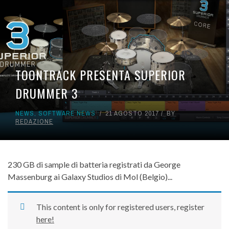
TOONTRACK PRESENTA SUPERIOR
DRUMMER 3
NEWS
,
SOFTWARE NEWS
21 AGOSTO 2017
BY
REDAZIONE
230 GB di sample di batteria registrati da George
Massenburg ai Galaxy Studios di Mol (Belgio)...
This content is only for registered users, register
here!