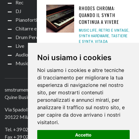
Rec
RHODES CHROMA:
DJ
QUANDO IL SYNTH
Pianoforti e Arranger
CONTINUA A VIVERE
Chitarre e bassi
MUSIC LIFE
,
RETRO E VINTAGE
,
SYNTH HARDWARE
,
TASTIERE
Drum Perc
E SYNTH
,
VITA DA
Live
LABORATORIO
15 MAGGIO 2024
Audio per video
Noi usiamo i cookies
SPECIALE – FAR VIDEO AL
Music Life
PIANOFORTE: I LIVELLI
Noi usiamo i cookies e altre tecniche
CONTATTACI
AUDIO E I SOFTWARE –
di tracciamento per migliorare la tua
PARTE 4
esperienza di navigazione nel nostro
smstrumentimusicali.it
NEWS
,
PIANOFORTI DIGITALI
sito, per mostrarti contenuti
NEWS
,
PIANOFORTI E
Quine Business Publisher
personalizzati e annunci mirati, per
ARRANGER
,
TASTIERE E
analizzare il traffico sul nostro sito, e
SYNTH
,
TUTORIAL PIANO
,
Via Spadolini 7
TUTORIAL TASTIERE
11
per capire da dove arrivano i nostri
20122 Milano
OTTOBRE 2021
visitatori.
Tel. +39 02 49756990
YAMAHA DXR/DXS E
Accetto
Fax +39 02 72016740
CXR/CXS ORA MK3