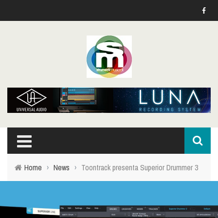
Home
›
News
›
Toontrack presenta Superior Drummer 3