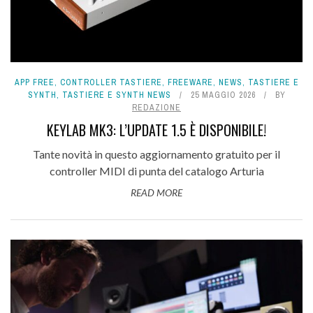
APP FREE
,
CONTROLLER TASTIERE
,
FREEWARE
,
NEWS
,
TASTIERE E
SYNTH
,
TASTIERE E SYNTH NEWS
25 MAGGIO 2026
BY
REDAZIONE
KEYLAB MK3: L’UPDATE 1.5 È DISPONIBILE!
Tante novità in questo aggiornamento gratuito per il
controller MIDI di punta del catalogo Arturia
READ MORE