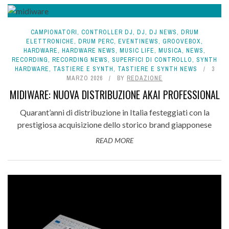
CAMPIONATORI
,
CONTROLLER DJ
,
DJ
,
DJ NEWS
,
DRUM
ELETTRONICHE
,
DRUM PERC
,
EVENTINEWS
,
GROOVEBOX
,
HARDWARE
,
HARDWARE NEWS
,
MUSIC LIFE
,
MUSICA
,
NEWS
,
RECORDING
,
RECORDING NEWS
,
SUPERFICI DI CONTROLLO
,
SYNTH
HARDWARE
,
TASTIERE E SYNTH
,
TASTIERE E SYNTH NEWS
3
MARZO 2026
BY
REDAZIONE
MIDIWARE: NUOVA DISTRIBUZIONE AKAI PROFESSIONAL
Quarant’anni di distribuzione in Italia festeggiati con la
prestigiosa acquisizione dello storico brand giapponese
READ MORE