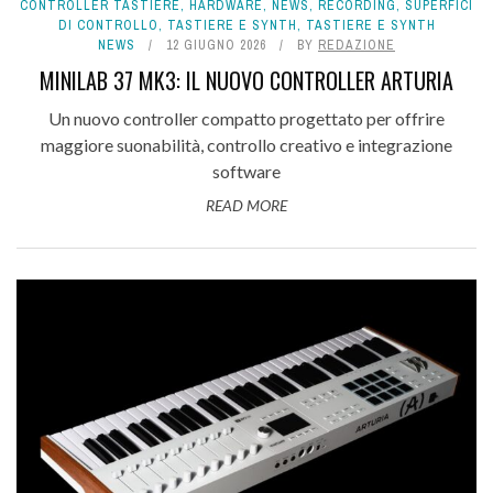
CONTROLLER TASTIERE
,
HARDWARE
,
NEWS
,
RECORDING
,
SUPERFICI
DI CONTROLLO
,
TASTIERE E SYNTH
,
TASTIERE E SYNTH
NEWS
12 GIUGNO 2026
BY
REDAZIONE
MINILAB 37 MK3: IL NUOVO CONTROLLER ARTURIA
Un nuovo controller compatto progettato per offrire
maggiore suonabilità, controllo creativo e integrazione
software
READ MORE