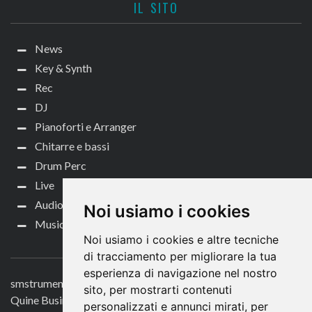
IL SITO
News
Key & Synth
Rec
DJ
Pianoforti e Arranger
Chitarre e bassi
Drum Perc
Live
Audio per video
Noi usiamo i cookies
Music Life
Noi usiamo i cookies e altre tecniche
CONTATTACI
di tracciamento per migliorare la tua
esperienza di navigazione nel nostro
smstrumentimusicali.it
sito, per mostrarti contenuti
Quine Business Publisher
personalizzati e annunci mirati, per