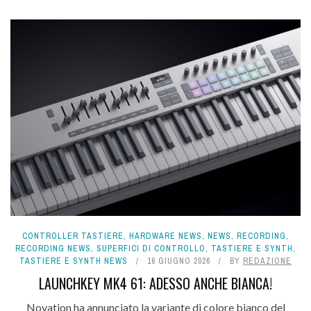
CONTROLLER TASTIERE
,
HARDWARE NEWS
,
NEWS
,
RECORDING
,
RECORDING NEWS
,
SUPERFICI DI CONTROLLO
,
TASTIERE E SYNTH
,
TASTIERE E SYNTH NEWS
16 GIUGNO 2026
BY
REDAZIONE
LAUNCHKEY MK4 61: ADESSO ANCHE BIANCA!
Novation ha annunciato la variante di colore bianco del