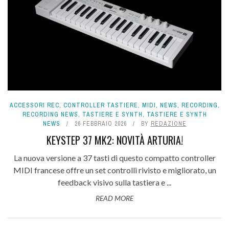
ACCESSORI REC
,
CONTROLLER TASTIERE
,
MIDI
,
NEWS
,
RECORDING
,
RECORDING NEWS
,
TASTIERE E SYNTH
,
TASTIERE E SYNTH
NEWS
26 FEBBRAIO 2026
BY
REDAZIONE
KEYSTEP 37 MK2: NOVITÀ ARTURIA!
La nuova versione a 37 tasti di questo compatto controller
MIDI francese offre un set controlli rivisto e migliorato, un
feedback visivo sulla tastiera e ...
READ MORE