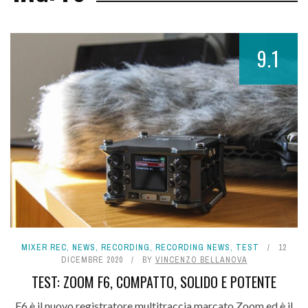
9.1
MIXER REC
,
NEWS
,
RECORDING
,
RECORDING NEWS
,
TEST
12
DICEMBRE 2020
BY
VINCENZO BELLANOVA
TEST: ZOOM F6, COMPATTO, SOLIDO E POTENTE
F6 è il nuovo registratore multitraccia marcato Zoom ed è il