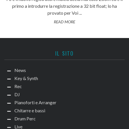
primo a introdurre la registrazione a 32 bit float; lo ha
provato per Voi ...
READ MORE
IL SITO
News
Key & Synth
Rec
DJ
Pianoforti e Arranger
Chitarre e bassi
Drum Perc
Live