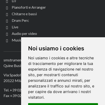
DJ
Pianoforti e Arranger
Chitarre e bassi
Drum Perc
Live
Audio per video
Music Life
CONTATTACI
Noi usiamo i cookies
Noi usiamo i cookies e altre tecniche
smstrumentimusicali.it
di tracciamento per migliorare la tua
Quine Business Publisher
esperienza di navigazione nel nostro
sito, per mostrarti contenuti
Via Spadolini 7
personalizzati e annunci mirati, per
20122 Milano
analizzare il traffico sul nostro sito, e
Tel. +39 02 49756990
per capire da dove arrivano i nostri
Fax +39 02 72016740
visitatori.