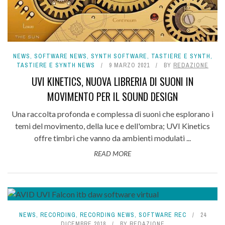
NEWS
,
SOFTWARE NEWS
,
SYNTH SOFTWARE
,
TASTIERE E SYNTH
,
TASTIERE E SYNTH NEWS
9 MARZO 2021
BY
REDAZIONE
UVI KINETICS, NUOVA LIBRERIA DI SUONI IN
MOVIMENTO PER IL SOUND DESIGN
Una raccolta profonda e complessa di suoni che esplorano i
temi del movimento, della luce e dell'ombra; UVI Kinetics
offre timbri che vanno da ambienti modulati ...
READ MORE
NEWS
,
RECORDING
,
RECORDING NEWS
,
SOFTWARE REC
24
DICEMBRE 2018
BY
REDAZIONE