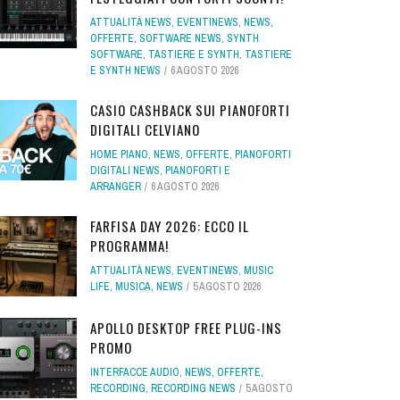
ATTUALITÀ NEWS
,
EVENTINEWS
,
NEWS
,
OFFERTE
,
SOFTWARE NEWS
,
SYNTH
SOFTWARE
,
TASTIERE E SYNTH
,
TASTIERE
E SYNTH NEWS
6 AGOSTO 2026
CASIO CASHBACK SUI PIANOFORTI
DIGITALI CELVIANO
HOME PIANO
,
NEWS
,
OFFERTE
,
PIANOFORTI
DIGITALI NEWS
,
PIANOFORTI E
ARRANGER
6 AGOSTO 2026
FARFISA DAY 2026: ECCO IL
PROGRAMMA!
ATTUALITÀ NEWS
,
EVENTINEWS
,
MUSIC
LIFE
,
MUSICA
,
NEWS
5 AGOSTO 2026
APOLLO DESKTOP FREE PLUG-INS
PROMO
INTERFACCE AUDIO
,
NEWS
,
OFFERTE
,
RECORDING
,
RECORDING NEWS
5 AGOSTO