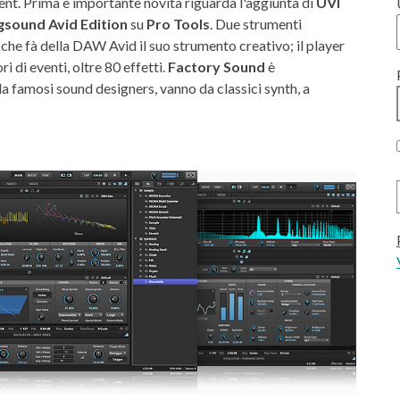
ment. Prima e importante novità riguarda l'aggiunta di
UVI
gsound Avid Edition
su
Pro Tools
. Due strumenti
he fà della DAW Avid il suo strumento creativo; il player
 di eventi, oltre 80 effetti.
Factory Sound
è
da famosi sound designers, vanno da classici synth, a