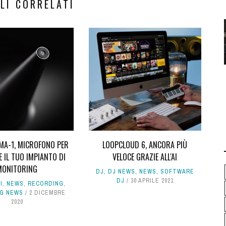
LI CORRELATI
A-1, MICROFONO PER
LOOPCLOUD 6, ANCORA PIÙ
 IL TUO IMPIANTO DI
VELOCE GRAZIE ALL'AI
MONITORING
DJ
,
DJ NEWS
,
NEWS
,
SOFTWARE
DJ
30 APRILE 2021
I
,
NEWS
,
RECORDING
,
G NEWS
2 DICEMBRE
2020