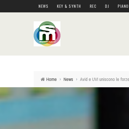
NEWS
KEY & SYNTH
REC
DJ
PIANO
Home
›
News
›
Avid e UVI uniscono le forz