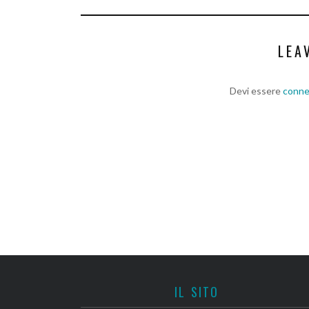
LEA
Devi essere
conn
IL SITO