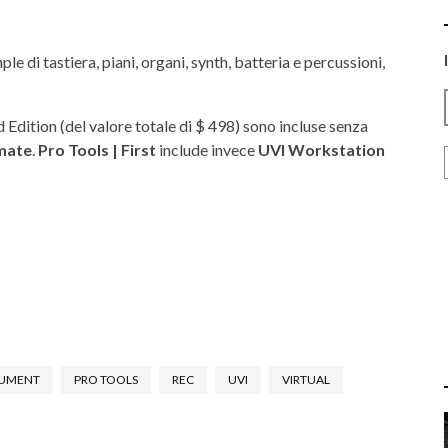
ple di tastiera, piani, organi, synth, batteria e percussioni,
 Edition (del valore totale di $ 498) sono incluse senza
imate
.
Pro Tools | First
include invece
UVI Workstation
RUMENT
PRO TOOLS
REC
UVI
VIRTUAL