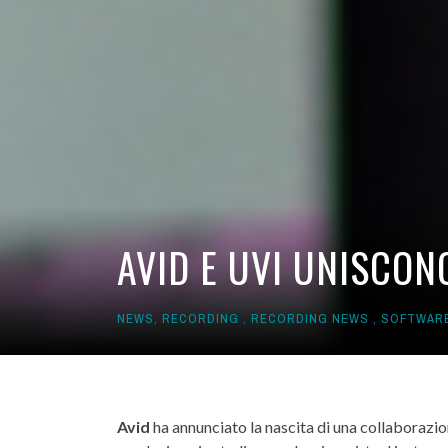
AVID E UVI UNISCON
NEWS
,
RECORDING
,
RECORDING NEWS
,
SOFTWAR
Avid
ha annunciato la nascita di una collaborazi