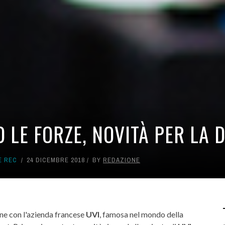
O LE FORZE, NOVITÀ PER LA
E REC
24 DICEMBRE 2018
BY
REDAZIONE
one con l'azienda francese
UVI
, famosa nel mondo della