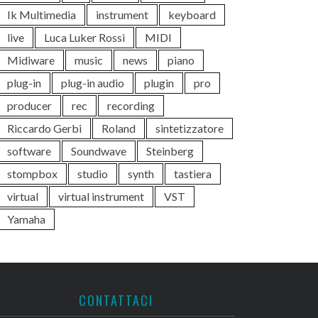
Ik Multimedia
instrument
keyboard
live
Luca Luker Rossi
MIDI
Midiware
music
news
piano
plug-in
plug-in audio
plugin
pro
producer
rec
recording
Riccardo Gerbi
Roland
sintetizzatore
software
Soundwave
Steinberg
stompbox
studio
synth
tastiera
virtual
virtual instrument
VST
Yamaha
CONTATTACI