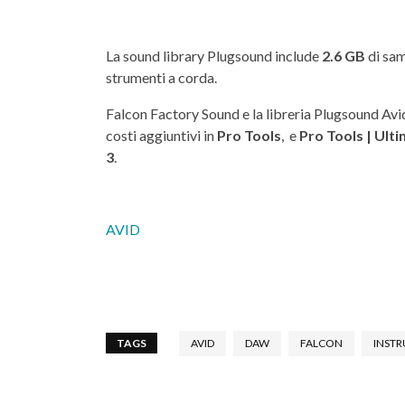
La sound library Plugsound include
2.6 GB
di sam
strumenti a corda.
Falcon Factory Sound e la libreria Plugsound Avid
costi aggiuntivi in
Pro Tools
, e
Pro Tools | Ult
3
.
AVID
TAGS
AVID
DAW
FALCON
INST