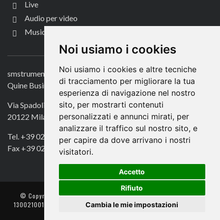
Live
Audio per video
Music Life
CONTATTACI
Noi usiamo i cookies
Noi usiamo i cookies e altre tecniche
smstrumentimusicali.it
di tracciamento per migliorare la tua
Quine Business Publisher
esperienza di navigazione nel nostro
sito, per mostrarti contenuti
Via Spadolini 7
personalizzati e annunci mirati, per
20122 Milano
analizzare il traffico sul nostro sito, e
Tel. +39 02 49756990
per capire da dove arrivano i nostri
Fax +39 02 72016740
visitatori.
Accetto
Rifiuto
© Copyright 2018. All Rights Reserved -
- Quine srl – C.F./P IVA
Cambia le mie impostazioni
13002100157 – Responsabile della Protezione dei Dati: Avv. Monica
Gobbato – Contatto: dpo @ lswr.it