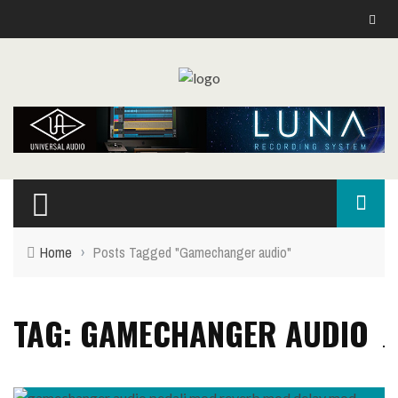
Home
›
Posts Tagged "Gamechanger audio"
TAG: GAMECHANGER AUDIO