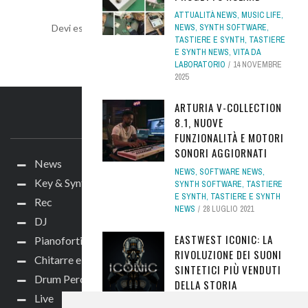
ATTUALITÀ NEWS
,
MUSIC LIFE
,
Devi essere
connesso
per inviare un commento.
NEWS
,
SYNTH SOFTWARE
,
TASTIERE E SYNTH
,
TASTIERE
E SYNTH NEWS
,
VITA DA
LABORATORIO
14 NOVEMBRE
2025
ARTURIA V-COLLECTION
IL SITO
8.1, NUOVE
FUNZIONALITÀ E MOTORI
SONORI AGGIORNATI
News
NEWS
,
SOFTWARE NEWS
,
Key & Synth
SYNTH SOFTWARE
,
TASTIERE
E SYNTH
,
TASTIERE E SYNTH
Rec
NEWS
28 LUGLIO 2021
DJ
EASTWEST ICONIC: LA
Pianoforti e Arranger
RIVOLUZIONE DEI SUONI
Chitarre e bassi
SINTETICI PIÙ VENDUTI
Drum Perc
DELLA STORIA
Live
NEWS
,
SOFTWARE NEWS
,