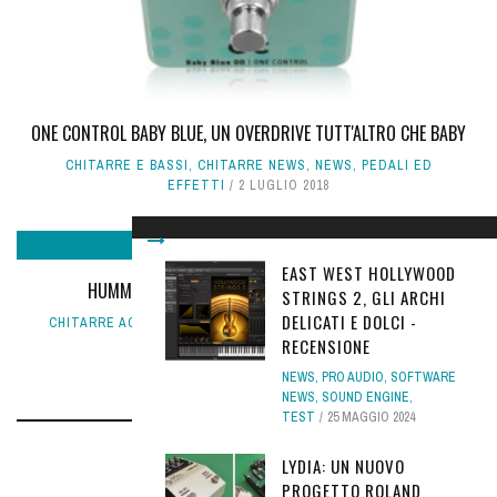
ONE CONTROL BABY BLUE, UN OVERDRIVE TUTT'ALTRO CHE BABY
CHITARRE E BASSI
,
CHITARRE NEWS
,
NEWS
,
PEDALI ED
EFFETTI
2 LUGLIO 2018
EAST WEST HOLLYWOOD
HUMMINGBIRD TRIBUTE: TRE NUOVE EPIPHONE!
STRINGS 2, GLI ARCHI
DELICATI E DOLCI -
CHITARRE ACUSTICHE
,
CHITARRE E BASSI
,
CHITARRE NEWS
,
NEWS
15 GIUGNO 2026
RECENSIONE
NEWS
,
PRO AUDIO
,
SOFTWARE
NEWS
,
SOUND ENGINE
,
TEST
25 MAGGIO 2024
LYDIA: UN NUOVO
LEAVE A REPLY
PROGETTO ROLAND