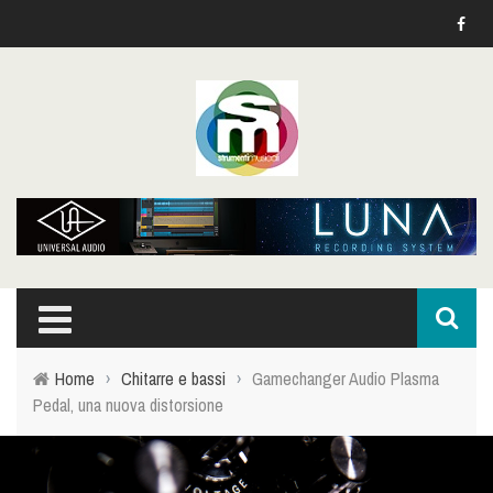
Home
›
Chitarre e bassi
›
Gamechanger Audio Plasma
Pedal, una nuova distorsione