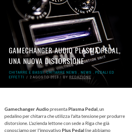
GAMECHANGER AUDIO PLASMA PEDAL,
UNA NUOVA DISTORSIONE
CHITARRE E BASSI
,
CHITARRE NEWS
,
NEWS
,
PEDALI ED
EFFETTI
2 AGOSTO 2018
BY
REDAZIONE
Gamechanger Audio
presenta
Plasma Pedal
, un
pedalino per chitarra che utilizza l'alta tensione per produrre
distorsione. L'azienda lettone con sede a Riga che già
conosciamo per l'innovativo
Plus Pedal
(ne abbiamo