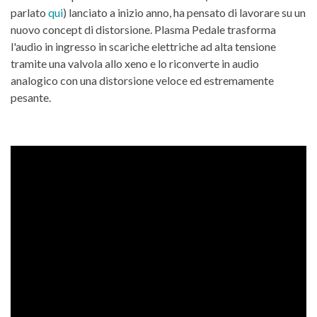
parlato
qui
) lanciato a inizio anno, ha pensato di lavorare su un
nuovo concept di distorsione. Plasma Pedale trasforma
l'audio in ingresso in scariche elettriche ad alta tensione
tramite una valvola allo xeno e lo riconverte in audio
analogico con una distorsione veloce ed estremamente
pesante.