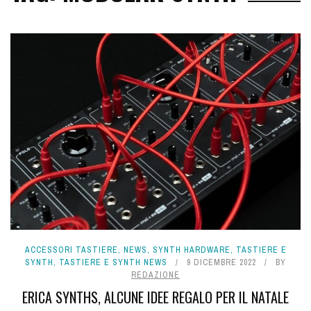
ACCESSORI TASTIERE
,
NEWS
,
SYNTH HARDWARE
,
TASTIERE E
SYNTH
,
TASTIERE E SYNTH NEWS
9 DICEMBRE 2022
BY
REDAZIONE
ERICA SYNTHS, ALCUNE IDEE REGALO PER IL NATALE