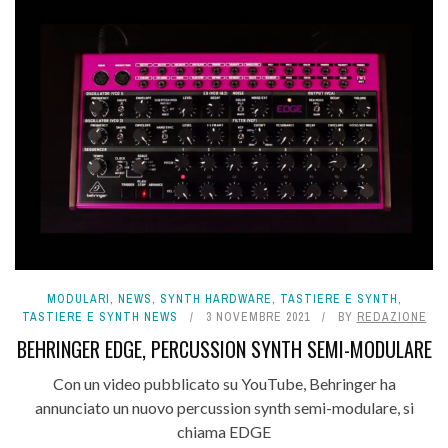
MODULARI
,
NEWS
,
SYNTH HARDWARE
,
TASTIERE E SYNTH
,
TASTIERE E SYNTH NEWS
3 NOVEMBRE 2021
BY
REDAZIONE
BEHRINGER EDGE, PERCUSSION SYNTH SEMI-MODULARE
Con un video pubblicato su YouTube, Behringer ha
annunciato un nuovo percussion synth semi-modulare, si
chiama EDGE