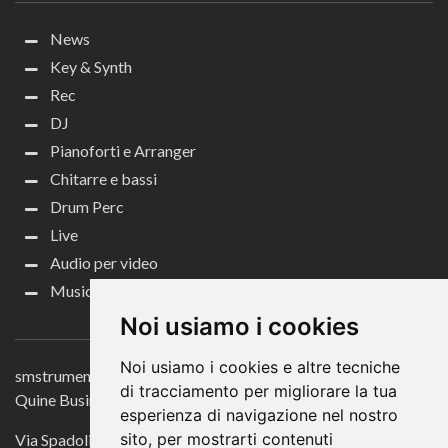
News
Key & Synth
Rec
DJ
Pianoforti e Arranger
Chitarre e bassi
Drum Perc
Live
Audio per video
Music Life
CONTATTACI
Noi usiamo i cookies
Noi usiamo i cookies e altre tecniche
smstrumentimusicali.it
di tracciamento per migliorare la tua
Quine Business Publisher
esperienza di navigazione nel nostro
sito, per mostrarti contenuti
Via Spadolini 7