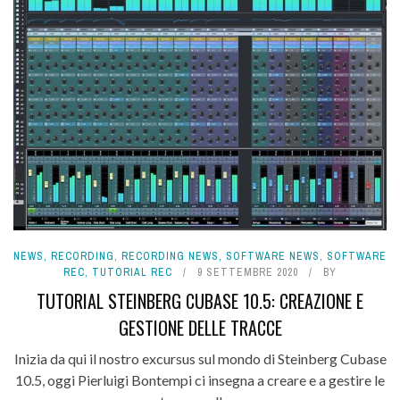
NEWS
,
RECORDING
,
RECORDING NEWS
,
SOFTWARE NEWS
,
SOFTWARE
REC
,
TUTORIAL REC
9 SETTEMBRE 2020
BY
TUTORIAL STEINBERG CUBASE 10.5: CREAZIONE E
GESTIONE DELLE TRACCE
Inizia da qui il nostro excursus sul mondo di Steinberg Cubase
10.5, oggi Pierluigi Bontempi ci insegna a creare e a gestire le