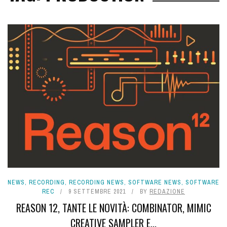
NEWS
,
RECORDING
,
RECORDING NEWS
,
SOFTWARE NEWS
,
SOFTWARE
REC
9 SETTEMBRE 2021
BY
REDAZIONE
REASON 12, TANTE LE NOVITÀ: COMBINATOR, MIMIC
CREATIVE SAMPLER E...