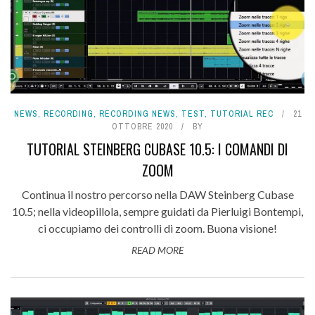
NEWS
,
RECORDING
,
RECORDING NEWS
,
TEST
,
TUTORIAL REC
21
OTTOBRE 2020
BY
TUTORIAL STEINBERG CUBASE 10.5: I COMANDI DI
ZOOM
Continua il nostro percorso nella DAW Steinberg Cubase
10.5; nella videopillola, sempre guidati da Pierluigi Bontempi,
ci occupiamo dei controlli di zoom. Buona visione!
READ MORE