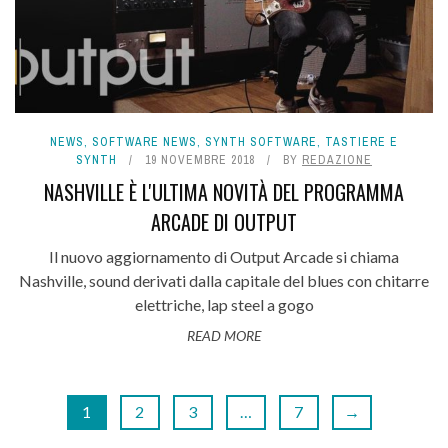
NEWS
,
SOFTWARE NEWS
,
SYNTH SOFTWARE
,
TASTIERE E
SYNTH
19 NOVEMBRE 2018
BY
REDAZIONE
NASHVILLE È L'ULTIMA NOVITÀ DEL PROGRAMMA
ARCADE DI OUTPUT
Il nuovo aggiornamento di Output Arcade si chiama
Nashville, sound derivati dalla capitale del blues con chitarre
elettriche, lap steel a gogo
READ MORE
1
2
3
…
7
→