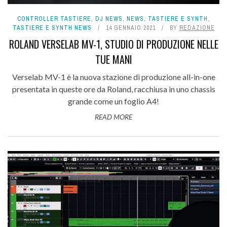
CONTROLLER TASTIERE
,
DJ NEWS
,
NEWS
,
TASTIERE E SYNTH
,
TASTIERE E SYNTH NEWS
14 GENNAIO 2021
BY
REDAZIONE
ROLAND VERSELAB MV-1, STUDIO DI PRODUZIONE NELLE
TUE MANI
Verselab MV-1 è la nuova stazione di produzione all-in-one
presentata in queste ore da Roland, racchiusa in uno chassis
grande come un foglio A4!
READ MORE