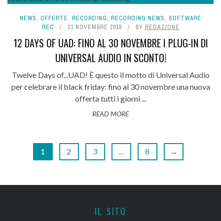
NEWS
,
OFFERTE
,
RECORDING
,
RECORDING NEWS
,
SOFTWARE
REC
23 NOVEMBRE 2018
BY
REDAZIONE
12 DAYS OF UAD: FINO AL 30 NOVEMBRE I PLUG-IN DI
UNIVERSAL AUDIO IN SCONTO!
Twelve Days of...UAD! È questo il motto di Universal Audio
per celebrare il black friday: fino al 30 novembre una nuova
offerta tutti i giorni ...
READ MORE
1
2
3
…
8
→
IL SITO