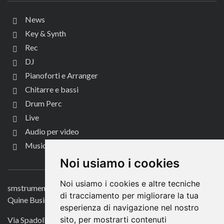
News
Key & Synth
Rec
DJ
Pianoforti e Arranger
Chitarre e bassi
Drum Perc
Live
Audio per video
Music Life
CONTATTACI
Noi usiamo i cookies
Noi usiamo i cookies e altre tecniche
smstrumentimusicali.it
di tracciamento per migliorare la tua
Quine Business Publisher
esperienza di navigazione nel nostro
sito, per mostrarti contenuti
Via Spadolini 7