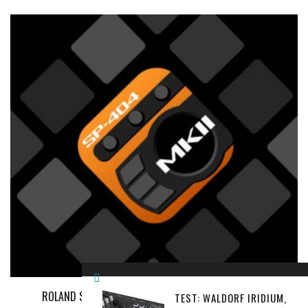
ROLAND SP-404 MKII, CON L'APP È TUTTO PIÙ FACILE!
TEST: WALDORF IRIDIUM,