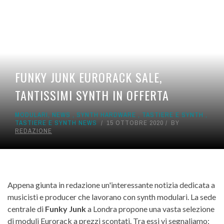
FUNKY JUNK EURORACK SALE,
TANTISSIMI SYNTH IN OFFERTA
MODULARI
,
NEWS
,
SYNTH HARDWARE
,
TASTIERE E SYNTH
,
TASTIERE E SYNTH NEWS
15 OTTOBRE 2020
BY
REDAZIONE
Appena giunta in redazione un'interessante notizia dedicata a
musicisti e producer che lavorano con synth modulari. La sede
centrale di
Funky Junk
a Londra propone una vasta selezione
di moduli Eurorack a prezzi scontati. Tra essi vi segnaliamo: