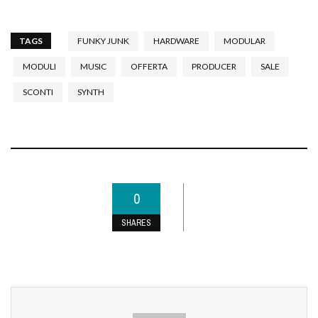
TAGS
FUNKY JUNK
HARDWARE
MODULAR
MODULI
MUSIC
OFFERTA
PRODUCER
SALE
SCONTI
SYNTH
0
SHARES