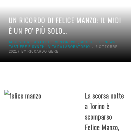
UN RICORDO DI FELICE MANZO: IL MIDI
È UN PO' PIÙ SOLO...
ACCESSORI TASTIERE
,
EVENTINEWS
,
MUSIC LIFE
,
NEWS
,
TASTIERE E SYNTH
,
VITA DA LABORATORIO
6 OTTOBRE
2021
BY
RICCARDO GERBI
La scorsa notte
a Torino è
scomparso
Felice Manzo,