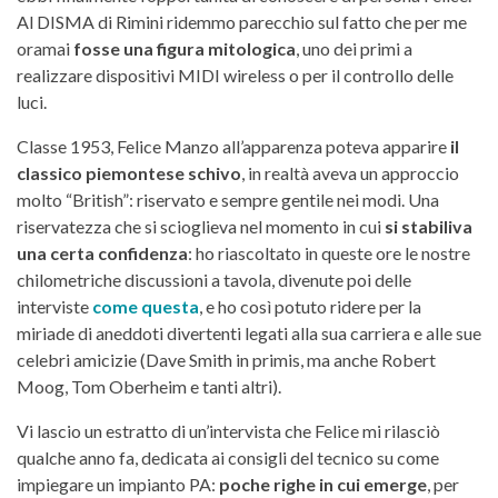
Al DISMA di Rimini ridemmo parecchio sul fatto che per me
oramai
fosse una figura mitologica
, uno dei primi a
realizzare dispositivi MIDI wireless o per il controllo delle
luci.
Classe 1953, Felice Manzo all’apparenza poteva apparire
il
classico piemontese schivo
, in realtà aveva un approccio
molto “British”: riservato e sempre gentile nei modi. Una
riservatezza che si scioglieva nel momento in cui
si stabiliva
una certa confidenza
: ho riascoltato in queste ore le nostre
chilometriche discussioni a tavola, divenute poi delle
interviste
come questa
, e ho così potuto ridere per la
miriade di aneddoti divertenti legati alla sua carriera e alle sue
celebri amicizie (Dave Smith in primis, ma anche Robert
Moog, Tom Oberheim e tanti altri).
Vi lascio un estratto di un’intervista che Felice mi rilasciò
qualche anno fa, dedicata ai consigli del tecnico su come
impiegare un impianto PA:
poche righe in cui emerge
, per