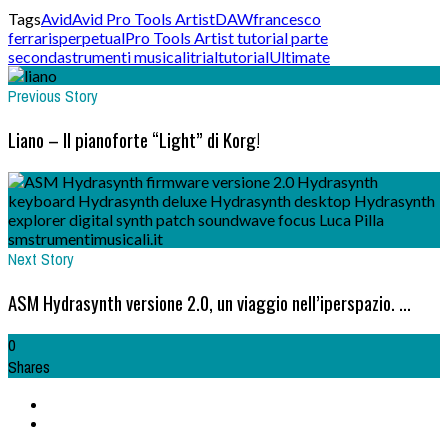
Tags
Avid
Avid Pro Tools Artist
DAW
francesco
ferraris
perpetual
Pro Tools Artist tutorial parte
seconda
strumenti musicali
trial
tutorial
Ultimate
Previous Story
Liano – Il pianoforte “Light” di Korg!
Next Story
ASM Hydrasynth versione 2.0, un viaggio nell’iperspazio. ...
0
Shares