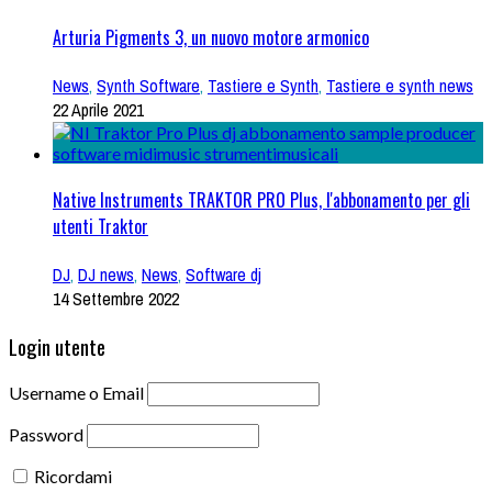
Arturia Pigments 3, un nuovo motore armonico
News
,
Synth Software
,
Tastiere e Synth
,
Tastiere e synth news
22 Aprile 2021
Native Instruments TRAKTOR PRO Plus, l'abbonamento per gli
utenti Traktor
DJ
,
DJ news
,
News
,
Software dj
14 Settembre 2022
Login utente
Username o Email
Password
Ricordami