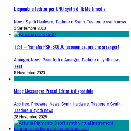
Disponibile l'editor per UNO synth di Ik Multimedia
News
,
Synth Hardware
,
Tastiere e Synth
,
Tastiere e synth news
3 Settembre 2018
TEST – Yamaha PSR-SX600: economica, ma che arranger!
Arranger
,
News
,
Pianoforti e Arranger
,
Tastiere e synth news
,
Test
9 Novembre 2020
Moog Messenger Preset Editor è disponibile
App free
,
Freeware
,
News
,
Synth Hardware
,
Tastiere e Synth
,
Tastiere e synth news
28 Novembre 2025