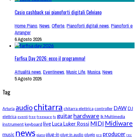
Casio cashback sui pianoforti digitali Celviano
Home Piano
,
News
,
Offerte
,
Pianoforti digitali news
,
Pianoforti e
Arranger
6 Agosto 2026
Farfisa Day 2026: ecco il programma!
Attualità news
,
Eventinews
,
Music Life
,
Musica
,
News
5 Agosto 2026
Tag
chitarra
audio
DAW
DJ
Arturia
chitarra elettrica
controller
hardware
guitar
Ik Multimedia
elettrica
eventi
free
freeware
fx
Midiware
MIDI
live
Luca Luker Rossi
instrument
keyboard
news
producer
music
plug-in
plug-in audio
plugin
piano
pro
rec