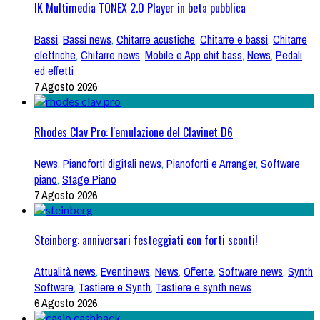
IK Multimedia TONEX 2.0 Player in beta pubblica
Bassi
,
Bassi news
,
Chitarre acustiche
,
Chitarre e bassi
,
Chitarre
elettriche
,
Chitarre news
,
Mobile e App chit bass
,
News
,
Pedali
ed effetti
7 Agosto 2026
Rhodes Clav Pro: l'emulazione del Clavinet D6
News
,
Pianoforti digitali news
,
Pianoforti e Arranger
,
Software
piano
,
Stage Piano
7 Agosto 2026
Steinberg: anniversari festeggiati con forti sconti!
Attualità news
,
Eventinews
,
News
,
Offerte
,
Software news
,
Synth
Software
,
Tastiere e Synth
,
Tastiere e synth news
6 Agosto 2026