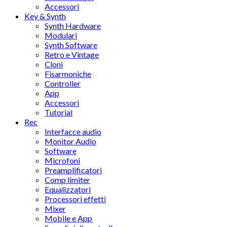
Accessori
Key & Synth
Synth Hardware
Modulari
Synth Software
Retro e Vintage
Cloni
Fisarmoniche
Controller
App
Accessori
Tutorial
Rec
Interfacce audio
Monitor Audio
Software
Microfoni
Preamplificatori
Comp limiter
Equalizzatori
Processori effetti
Mixer
Mobile e App