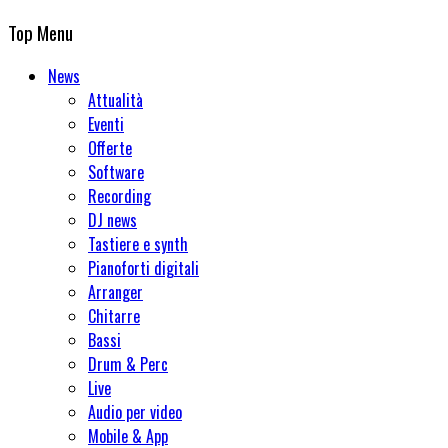
Top Menu
News
Attualità
Eventi
Offerte
Software
Recording
DJ news
Tastiere e synth
Pianoforti digitali
Arranger
Chitarre
Bassi
Drum & Perc
Live
Audio per video
Mobile & App