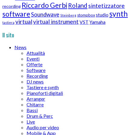
Riccardo Gerbi
Roland
sintetizzatore
recording
synth
software
Soundwave
studio
stompbox
Steinberg
virtual
virtual instrument
VST
Yamaha
tastiera
Il sito
News
Attualità
Eventi
Offerte
Software
Recording
DJ news
Tastiere e synth
Pianoforti digitali
Arranger
Chitarre
Bassi
Drum & Perc
Live
Audio per video
Mobile & App