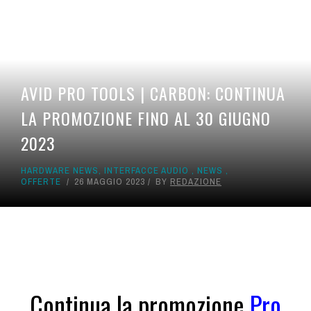
AVID PRO TOOLS | CARBON: CONTINUA
LA PROMOZIONE FINO AL 30 GIUGNO
2023
HARDWARE NEWS
,
INTERFACCE AUDIO
,
NEWS
,
OFFERTE
26 MAGGIO 2023
BY
REDAZIONE
Continua la promozione
Pro