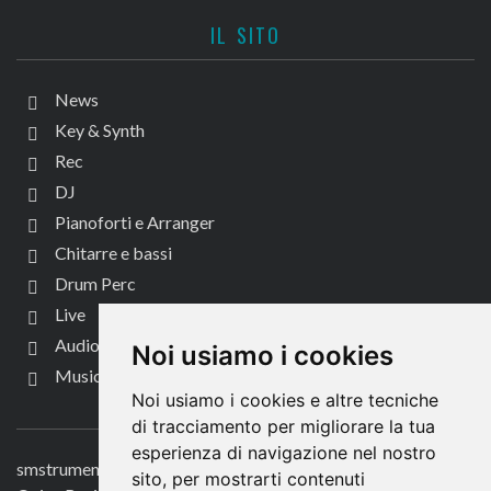
IL SITO
News
Key & Synth
Rec
DJ
Pianoforti e Arranger
Chitarre e bassi
Drum Perc
Live
Audio per video
Noi usiamo i cookies
Music Life
Noi usiamo i cookies e altre tecniche
CONTATTACI
di tracciamento per migliorare la tua
esperienza di navigazione nel nostro
smstrumentimusicali.it
sito, per mostrarti contenuti