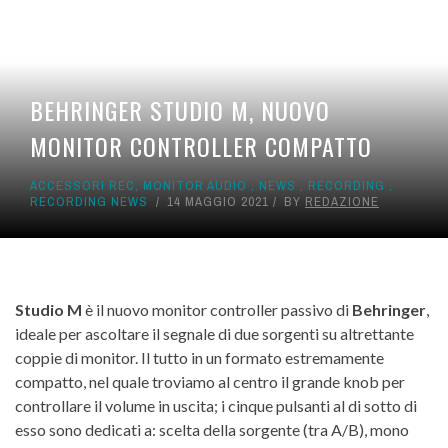
BEHRINGER STUDIO M, NUOVO
MONITOR CONTROLLER COMPATTO
ACCESSORI REC
,
MONITOR AUDIO
,
NEWS
,
RECORDING
,
RECORDING NEWS
14 MAGGIO 2021
BY
REDAZIONE
Studio M
è il nuovo monitor controller passivo di
Behringer
,
ideale per ascoltare il segnale di due sorgenti su altrettante
coppie di monitor. Il tutto in un formato estremamente
compatto, nel quale troviamo al centro il grande knob per
controllare il volume in uscita; i cinque pulsanti al di sotto di
esso sono dedicati a: scelta della sorgente (tra A/B), mono