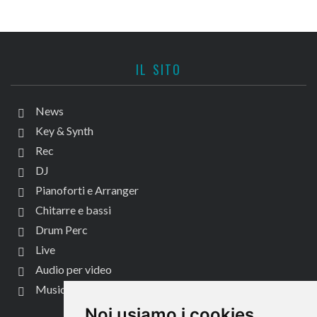
IL SITO
News
Key & Synth
Rec
DJ
Pianoforti e Arranger
Chitarre e bassi
Drum Perc
Live
Audio per video
Music Life
CONTATTACI
Noi usiamo i cookies