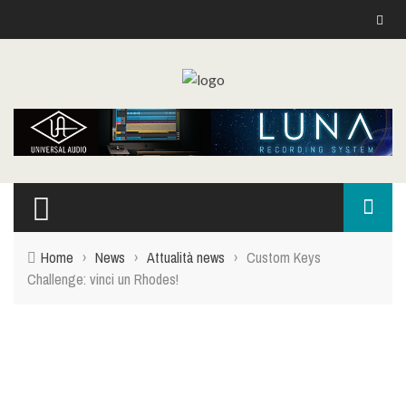
Top Menu
NEWS
KEY & SYNTH
REC
DJ
Home
›
News
›
Attualità news
›
Custom Keys
PIANOFORTI E ARRANGER
Challenge: vinci un Rhodes!
CHITARRE E BASSI
DRUM PERC
LIVE