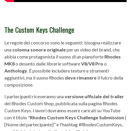
The Custom Keys Challenge
Le regole del concorso sono le seguenti: bisogna realizzare
una
colonna sonora originale
per un video del brand, che
abbia come protagonista il suono di un pianoforte
Rhodes
MK8
o desunto dalle librerie software
V8/V8 Pro
o
Anthology
. È possibile includere texture e strumenti
aggiuntivi, ma il suono Rhodes
deve rimanere
il fulcro della
composizione.
I partecipanti riceveranno una
versione ufficiale del trailer
del Rhodes Custom Shop, pubblicata sulla pagina Rhodes
Custom Keys. I lavori dovranno essere caricati su YouTube
con il titolo "
Rhodes Custom Keys Challenge Submission
|
[Nome del partecipante]" e l'hashtag #RhodesCustomKeys,