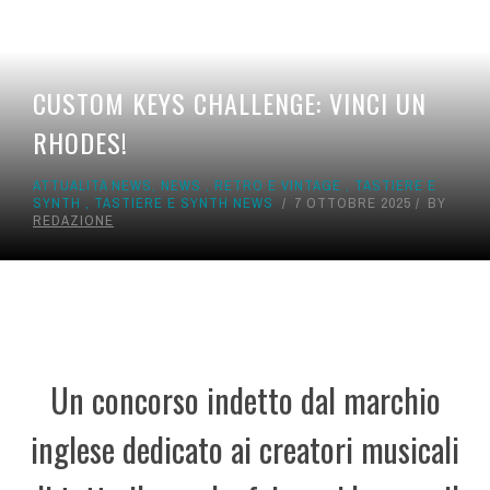
AUDIO PER VIDEO
MUSIC LIFE
CUSTOM KEYS CHALLENGE: VINCI UN
RHODES!
ATTUALITÀ NEWS
,
NEWS
,
RETRO E VINTAGE
,
TASTIERE E
SYNTH
,
TASTIERE E SYNTH NEWS
7 OTTOBRE 2025
BY
REDAZIONE
Un concorso indetto dal marchio
inglese dedicato ai creatori musicali