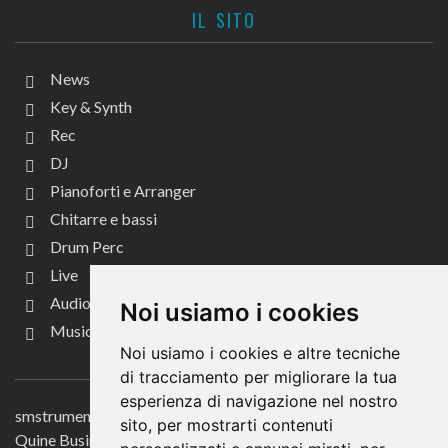
IL SITO
News
Key & Synth
Rec
DJ
Pianoforti e Arranger
Chitarre e bassi
Drum Perc
Live
Audio per video
Noi usiamo i cookies
Music Life
Noi usiamo i cookies e altre tecniche
CONTATTACI
di tracciamento per migliorare la tua
esperienza di navigazione nel nostro
smstrumentimusicali.it
sito, per mostrarti contenuti
Quine Business Publisher