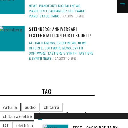
NEWS
,
PIANOFORTI DIGITALI NEWS
,
PIANOFORTI E ARRANGER
,
SOFTWARE
PIANO
,
STAGE PIANO
7 AGOSTO 2026
STEINBERG: ANNIVERSARI
FESTEGGIATI CON FORTI SCONTI!
ATTUALITÀ NEWS
,
EVENTINEWS
,
NEWS
,
OFFERTE
,
SOFTWARE NEWS
,
SYNTH
SOFTWARE
,
TASTIERE E SYNTH
,
TASTIERE
E SYNTH NEWS
6 AGOSTO 2026
TAG
Arturia
audio
chitarra
chitarra elettrica
controller
DAW
DJ
elettrica
eventi
free
TEST - CASIO PRIVIA PX-