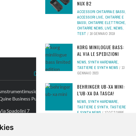
NUX B2
ACCESSORI CHITARRA E BASSI
,
ACCESSORI LIVE
,
CHITARRE E
BASSI
,
CHITARRE ELETTRICHE
,
CHITARRE NEWS
,
LIVE
,
NEWS
,
TEST
16 GENNAIO 2019
KORG MINILOGUE BASS:
AL VIA LE SPEDIZIONI
NEWS
,
SYNTH HARDWARE
,
TASTIERE E SYNTH NEWS
13
CONTATTACI
GENNAIO 2023
BEHRINGER UB-XA MINI:
smstrumentimusicali.it
L’UB-XA DA TASCA!
Quine Business Publisher
NEWS
,
SYNTH HARDWARE
,
TASTIERE E SYNTH
,
TASTIERE
Via Spadolini 7
E SYNTH NEWS
17 OTTOBRE
20122 Milano
2025
kies
Tel. +39 02 49756990
TEST - SIM1 XT-B BASS