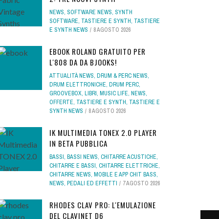
NEWS
,
SOFTWARE NEWS
,
SYNTH
SOFTWARE
,
TASTIERE E SYNTH
,
TASTIERE
E SYNTH NEWS
8 AGOSTO 2026
EBOOK ROLAND GRATUITO PER
L'808 DA DA BJOOKS!
ATTUALITÀ NEWS
,
DRUM & PERC NEWS
,
DRUM ELETTRONICHE
,
DRUM PERC
,
GROOVEBOX
,
LIBRI
,
MUSIC LIFE
,
NEWS
,
OFFERTE
,
TASTIERE E SYNTH
,
TASTIERE E
SYNTH NEWS
8 AGOSTO 2026
IK MULTIMEDIA TONEX 2.0 PLAYER
IN BETA PUBBLICA
BASSI
,
BASSI NEWS
,
CHITARRE ACUSTICHE
,
CHITARRE E BASSI
,
CHITARRE ELETTRICHE
,
CHITARRE NEWS
,
MOBILE E APP CHIT BASS
,
NEWS
,
PEDALI ED EFFETTI
7 AGOSTO 2026
RHODES CLAV PRO: L'EMULAZIONE
DEL CLAVINET D6