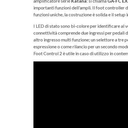
amplificatore serie
Katana
: si chiama
GA-FC EX
importanti funzioni dell'ampli. Il foot controller 
funzioni uniche, la costruzione è solida e il setup 
I LED di stato sono bi-colore per identificare al v
connettività comprende due ingressi per pedali di
altro ingresso multi funzione; un selettore a tre
espressione o come rilancio per un secondo modu
Foot Control 2 è utile in caso di utilizzo in con