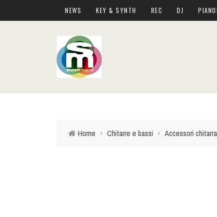
NEWS
KEY & SYNTH
REC
DJ
PIANO
Home
›
Chitarre e bassi
›
Accessori chitarra