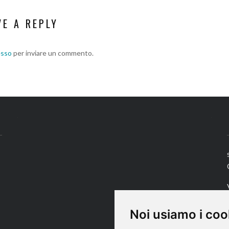
VE A REPLY
esso
per inviare un commento.
Noi usiamo i coo