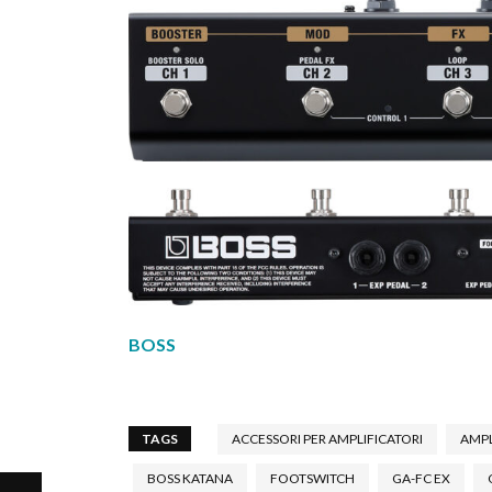
BOSS
TAGS
ACCESSORI PER AMPLIFICATORI
AMPL
BOSS KATANA
FOOTSWITCH
GA-FC EX