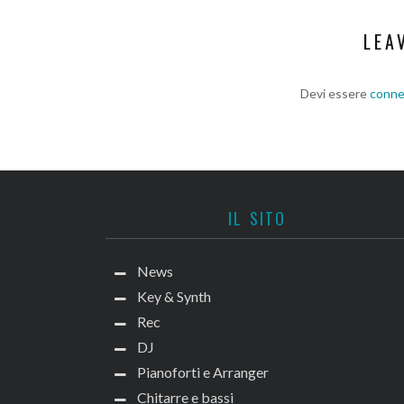
LEA
Devi essere
conn
IL SITO
News
Key & Synth
Rec
DJ
Pianoforti e Arranger
Chitarre e bassi