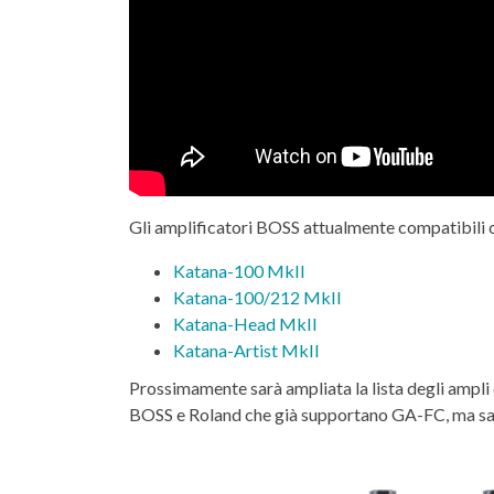
Gli amplificatori BOSS attualmente compatibili
Katana-100 MkII
Katana-100/212 MkII
Katana-Head MkII
Katana-Artist MkII
Prossimamente sarà ampliata la lista degli ampli c
BOSS e Roland che già supportano GA-FC, ma sar