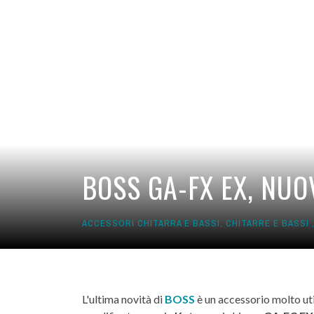
BOSS GA-FX EX, NUO
ACCESSORI CHITARRA E BASSI
,
CHITARRE E BASSI
L'ultima novità di
BOSS
è un accessorio molto uti