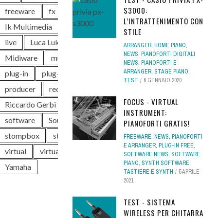
S3000:
freeware
fx
guitar
hardware
L’INTRATTENIMENTO CON
Ik Multimedia
instrument
keyboard
STILE
live
Luca Luker Rossi
MIDI
ARRANGER
,
HOME PIANO
,
NEWS
,
PIANOFORTI DIGITALI
Midiware
music
news
piano
NEWS
,
PIANOFORTI E
ARRANGER
,
STAGE PIANO
,
plug-in
plug-in audio
plugin
pro
TEST
6 GENNAIO 2020
producer
rec
recording
FOCUS - VIRTUAL
Riccardo Gerbi
Roland
sintetizzatore
INSTRUMENT:
software
Soundwave
Steinberg
PIANOFORTI GRATIS!
stompbox
studio
synth
tastiera
FREEWARE
,
NEWS
,
PIANOFORTI
E ARRANGER
,
PLUG-IN FREE
,
virtual
virtual instrument
VST
SOFTWARE NEWS
,
SOFTWARE
PIANO
,
SYNTH SOFTWARE
,
Yamaha
TASTIERE E SYNTH
5 APRILE
2021
TEST - SISTEMA
WIRELESS PER CHITARRA