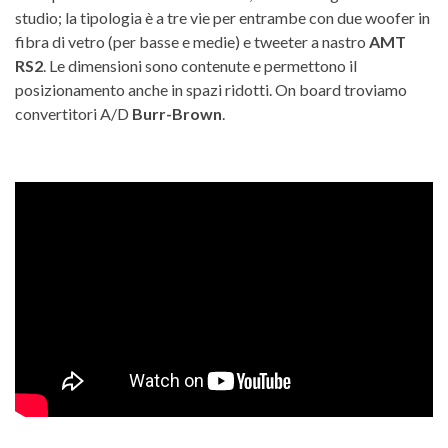
studio; la tipologia è a tre vie per entrambe con due woofer in
fibra di vetro (per basse e medie) e tweeter a nastro
AMT
RS2
. Le dimensioni sono contenute e permettono il
posizionamento anche in spazi ridotti. On board troviamo
convertitori A/D
Burr-Brown
.