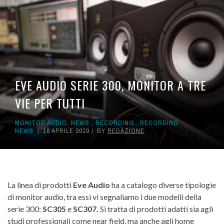
EVE AUDIO SERIE 300, MONITOR A TRE
VIE PER TUTTI
MONITOR AUDIO
,
NEWS
,
RECORDING
,
RECORDING
NEWS
18 APRILE 2019
BY
REDAZIONE
La linea di prodotti
Eve Audio
ha a catalogo diverse tipologie
di monitor audio, tra essi vi segnaliamo i due modelli della
serie 300:
SC305
e
SC307.
Si tratta di prodotti adatti sia agli
studi professionali come near field, ma anche agli home