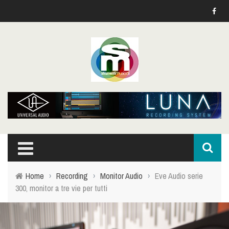
Home
›
Recording
›
Monitor Audio
›
Eve Audio serie
300, monitor a tre vie per tutti