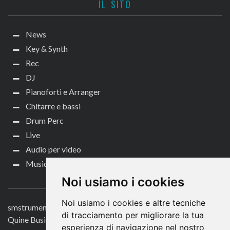
IL SITO
News
Key & Synth
Rec
DJ
Pianoforti e Arranger
Chitarre e bassi
Drum Perc
Live
Audio per video
Music Life
CONTATTACI
Noi usiamo i cookies
Noi usiamo i cookies e altre tecniche
smstrumentimusicali.it
di tracciamento per migliorare la tua
Quine Business Publisher
esperienza di navigazione nel nostro