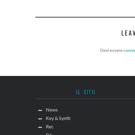
LEA
Devi essere
conn
IL SITO
News
Key & Synth
Rec
DJ