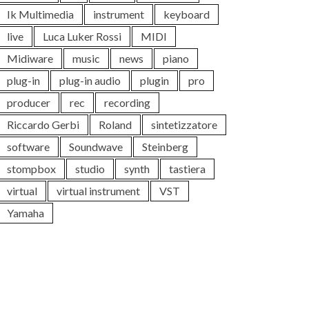
Ik Multimedia
instrument
keyboard
live
Luca Luker Rossi
MIDI
Midiware
music
news
piano
plug-in
plug-in audio
plugin
pro
producer
rec
recording
Riccardo Gerbi
Roland
sintetizzatore
software
Soundwave
Steinberg
stompbox
studio
synth
tastiera
virtual
virtual instrument
VST
Yamaha