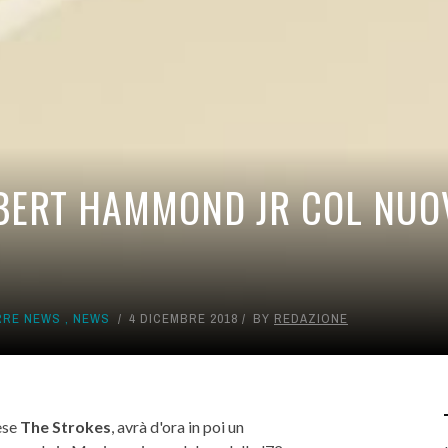
BERT HAMMOND JR COL NUO
RRE NEWS
,
NEWS
4 DICEMBRE 2018
BY
REDAZIONE
lese
The
Strokes
, avrà d'ora in poi un