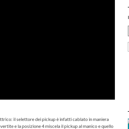
ttrico: il selettore dei pickup è infatti cablato in maniera
vertite e la posizione 4 miscela il pickup al manico e quello