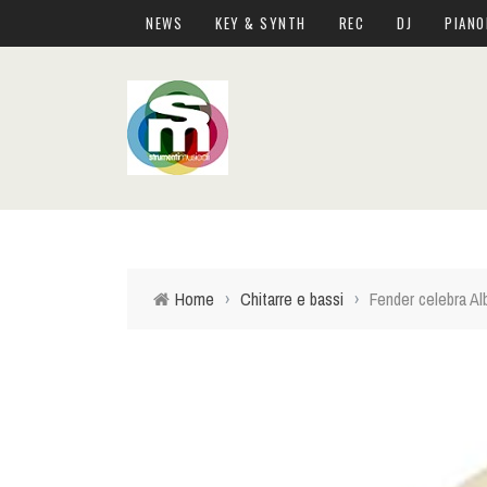
NEWS
KEY & SYNTH
REC
DJ
PIANO
Home
›
Chitarre e bassi
›
Fender celebra A