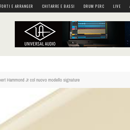
FORTI E ARRANGER
CHITARRE E BASSI
DRUM PERC
LIVE
lbert Hammond Jr col nuovo modello signature