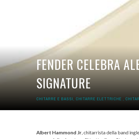
FENDER CELEBRA AL
SIGNATURE
CHITARRE E BASSI
,
CHITARRE ELETTRICHE
,
CHITA
Albert Hammond Jr
, chitarrista della band ing