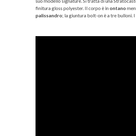
suo modello signature. Si tratta di una Stratoca
finitura gloss polyester. Il corpo è in
ontano
ment
palissandro
; la giuntura bolt-on è a tre bulloni.