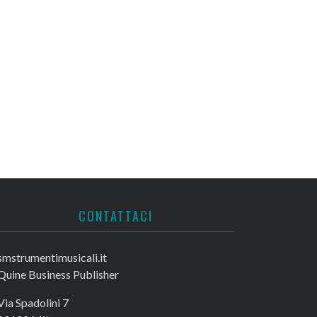
CONTATTACI
smstrumentimusicali.it
Quine Business Publisher
Via Spadolini 7