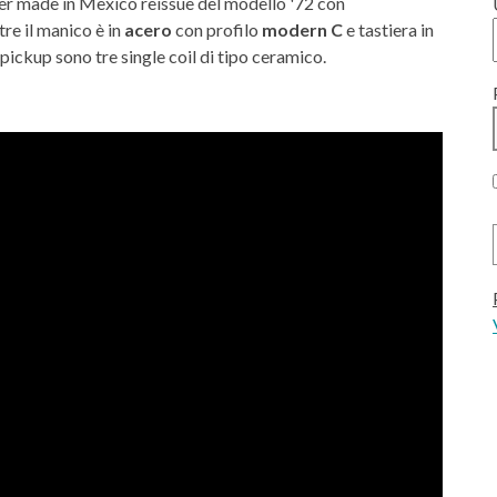
ster made in Mexico reissue del modello '72 con
re il manico è in
acero
con profilo
modern C
e tastiera in
 I pickup sono tre single coil di tipo ceramico.