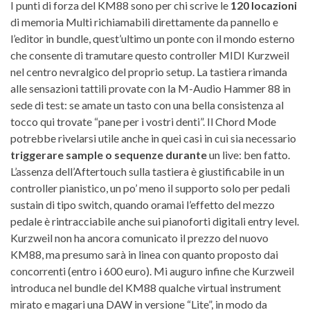
I punti di forza del KM88 sono per chi scrive le
120 locazioni
di memoria Multi richiamabili direttamente da pannello e
l’editor in bundle, quest’ultimo un ponte con il mondo esterno
che consente di tramutare questo controller MIDI Kurzweil
nel centro nevralgico del proprio setup. La tastiera rimanda
alle sensazioni tattili provate con la M-Audio Hammer 88 in
sede di test: se amate un tasto con una bella consistenza al
tocco qui trovate “pane per i vostri denti”. Il Chord Mode
potrebbe rivelarsi utile anche in quei casi in cui sia necessario
triggerare sample o sequenze durante
un live: ben fatto.
L’assenza dell’Aftertouch sulla tastiera è giustificabile in un
controller pianistico, un po’ meno il supporto solo per pedali
sustain di tipo switch, quando oramai l’effetto del mezzo
pedale è rintracciabile anche sui pianoforti digitali entry level.
Kurzweil non ha ancora comunicato il prezzo del nuovo
KM88, ma presumo sarà in linea con quanto proposto dai
concorrenti (entro i 600 euro). Mi auguro infine che Kurzweil
introduca nel bundle del KM88 qualche virtual instrument
mirato e magari una DAW in versione “Lite”, in modo da