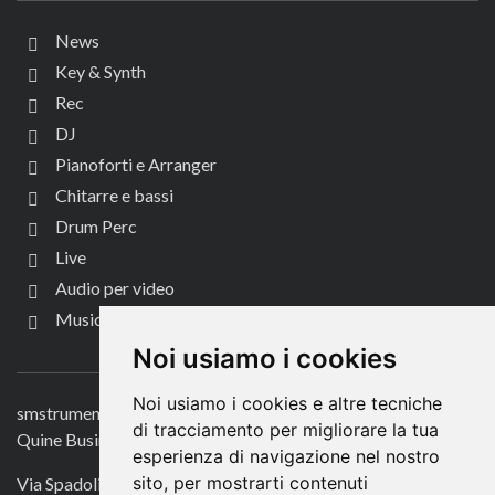
News
Key & Synth
Rec
DJ
Pianoforti e Arranger
Chitarre e bassi
Drum Perc
Live
Audio per video
Music Life
CONTATTACI
Noi usiamo i cookies
Noi usiamo i cookies e altre tecniche
smstrumentimusicali.it
di tracciamento per migliorare la tua
Quine Business Publisher
esperienza di navigazione nel nostro
sito, per mostrarti contenuti
Via Spadolini 7