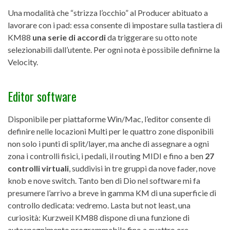
Una modalità che “strizza l’occhio” al Producer abituato a
lavorare con i pad: essa consente di impostare sulla tastiera di
KM88
una serie di accordi
da triggerare su otto note
selezionabili dall’utente. Per ogni nota è possibile definirne la
Velocity.
Editor software
Disponibile per piattaforme Win/Mac, l’editor consente di
definire nelle locazioni Multi per le quattro zone disponibili
non solo i punti di split/layer, ma anche di assegnare a ogni
zona i controlli fisici, i pedali, il routing MIDI e fino a ben
27
controlli virtuali
, suddivisi in tre gruppi da nove fader, nove
knob e nove switch. Tanto ben di Dio nel software mi fa
presumere l’arrivo a breve in gamma KM di una superficie di
controllo dedicata: vedremo. Lasta but not least, una
curiosità: Kurzweil KM88 dispone di una funzione di
autospegnimento programmabile fino a quattro ore.