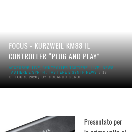
FOCUS - KURZWEIL KM88 IL
CONTROLLER “PLUG AND PLAY”
ACCESSORI LIVE
,
CONTROLLER TASTIERE
,
LIVE
,
NEWS
,
TASTIERE E SYNTH
,
TASTIERE E SYNTH NEWS
19
OTTOBRE 2020
BY
RICCARDO GERBI
Presentato per
la prima volta al