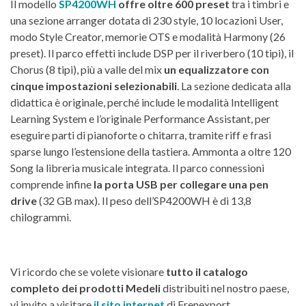
Il modello
SP4200WH
offre oltre 600 preset
tra i timbri e
una sezione arranger dotata di 230 style, 10 locazioni User,
modo Style Creator, memorie OTS e modalità Harmony (26
preset). Il parco effetti include DSP per il riverbero (10 tipi), il
Chorus (8 tipi), più a valle del mix
un equalizzatore con
cinque impostazioni selezionabili
. La sezione dedicata alla
didattica è originale, perché include le modalità Intelligent
Learning System e l’originale Performance Assistant, per
eseguire parti di pianoforte o chitarra, tramite riff e frasi
sparse lungo l’estensione della tastiera. Ammonta a oltre 120
Song la libreria musicale integrata. Il parco connessioni
comprende infine
la porta USB per collegare una pen
drive
(32 GB max). Il peso dell’SP4200WH è di 13,8
chilogrammi.
Vi ricordo che se volete visionare
tutto il catalogo
completo dei prodotti Medeli
distribuiti nel nostro paese,
vi invito a visitare
il sito internet
di Frenexport.