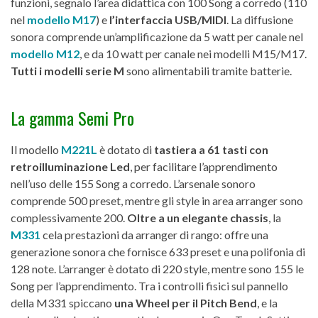
funzioni, segnalo l’area didattica con 100 Song a corredo (110
nel
modello M17
) e
l’interfaccia USB/MIDI
. La diffusione
sonora comprende un’amplificazione da 5 watt per canale nel
modello M12
, e da 10 watt per canale nei modelli M15/M17.
Tutti i modelli serie M
sono alimentabili tramite batterie.
La gamma Semi Pro
Il modello
M221L
è dotato di
tastiera a 61 tasti con
retroilluminazione Led
, per facilitare l’apprendimento
nell’uso delle 155 Song a corredo. L’arsenale sonoro
comprende 500 preset, mentre gli style in area arranger sono
complessivamente 200.
Oltre a un elegante chassis
, la
M331
cela prestazioni da arranger di rango: offre una
generazione sonora che fornisce 633 preset e una polifonia di
128 note. L’arranger è dotato di 220 style, mentre sono 155 le
Song per l’apprendimento. Tra i controlli fisici sul pannello
della M331 spiccano
una Wheel per il Pitch Bend
, e la