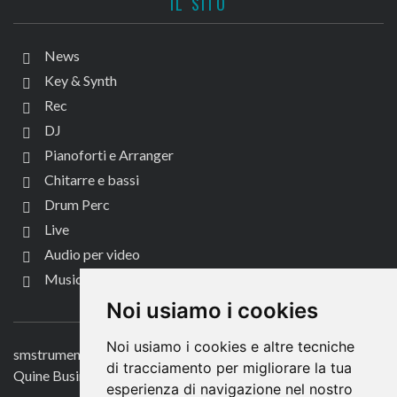
IL SITO
News
Key & Synth
Rec
DJ
Pianoforti e Arranger
Chitarre e bassi
Drum Perc
Live
Audio per video
Music Life
CONTATTACI
Noi usiamo i cookies
Noi usiamo i cookies e altre tecniche
smstrumentimusicali.it
di tracciamento per migliorare la tua
Quine Business Publisher
esperienza di navigazione nel nostro