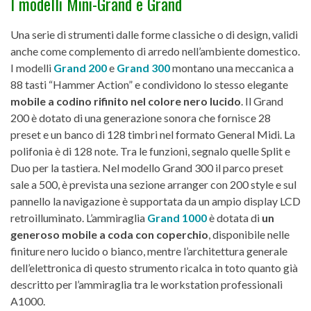
I modelli Mini-Grand e Grand
Una serie di strumenti dalle forme classiche o di design, validi
anche come complemento di arredo nell’ambiente domestico.
I modelli
Grand 200
e
Grand 300
montano una meccanica a
88 tasti “Hammer Action” e condividono lo stesso elegante
mobile a codino rifinito nel colore nero lucido
. Il Grand
200 è dotato di una generazione sonora che fornisce 28
preset e un banco di 128 timbri nel formato General Midi. La
polifonia è di 128 note. Tra le funzioni, segnalo quelle Split e
Duo per la tastiera. Nel modello Grand 300 il parco preset
sale a 500, è prevista una sezione arranger con 200 style e sul
pannello la navigazione è supportata da un ampio display LCD
retroilluminato. L’ammiraglia
Grand 1000
è dotata di
un
generoso mobile a coda con coperchio
, disponibile nelle
finiture nero lucido o bianco, mentre l’architettura generale
dell’elettronica di questo strumento ricalca in toto quanto già
descritto per l’ammiraglia tra le workstation professionali
A1000.