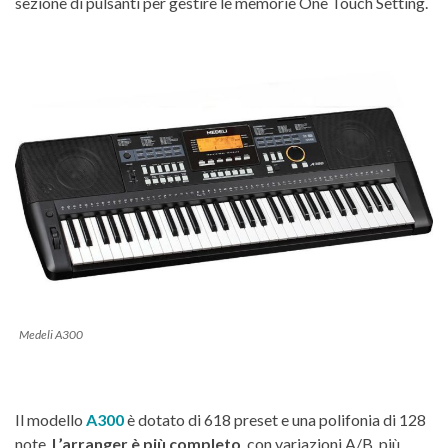
sezione di pulsanti per gestire le memorie One Touch Setting.
Medeli A300
Il modello
A300
è dotato di 618 preset e una polifonia di 128
note.
L’arranger è più completo
, con variazioni A/B, più