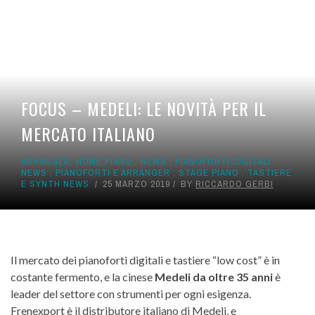
FOCUS – MEDELI: LE NOVITÀ PER IL
MERCATO ITALIANO
ARRANGER
,
HOME PIANO
,
NEWS
,
PIANOFORTI DIGITALI
NEWS
,
PIANOFORTI E ARRANGER
,
STAGE PIANO
,
TASTIERE
E SYNTH NEWS
25 MARZO 2019
BY
RICCARDO GERBI
Il mercato dei pianoforti digitali e tastiere “low cost” è in
costante fermento, e la cinese
Medeli da oltre 35 anni
è
leader del settore con strumenti per ogni esigenza.
Frenexport è il distributore italiano di Medeli, e