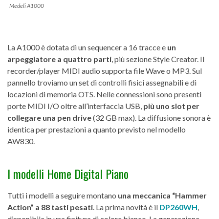
Medeli A1000
La A1000 è dotata di un sequencer a 16 tracce e
un
arpeggiatore a quattro parti
, più sezione Style Creator. Il
recorder/player MIDI audio supporta file Wave o MP3. Sul
pannello troviamo un set di controlli fisici assegnabili e di
locazioni di memoria OTS. Nelle connessioni sono presenti
porte MIDI I/O oltre all’interfaccia USB,
più uno slot per
collegare una pen drive
(32 GB max). La diffusione sonora è
identica per prestazioni a quanto previsto nel modello
AW830.
I modelli Home Digital Piano
Tutti i modelli a seguire montano
una meccanica “Hammer
Action” a 88 tasti pesati
. La prima novità è il
DP260WH
,
disponibile in una finitura di colore bianco. La generazione