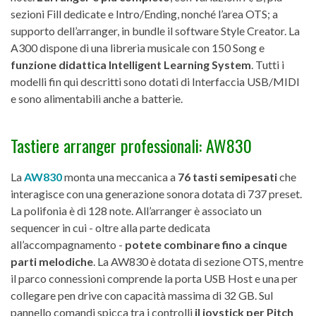
sezioni Fill dedicate e Intro/Ending, nonché l’area OTS; a
supporto dell’arranger, in bundle il software Style Creator. La
A300 dispone di una libreria musicale con 150 Song e
funzione didattica Intelligent Learning System
. Tutti i
modelli fin qui descritti sono dotati di Interfaccia USB/MIDI
e sono alimentabili anche a batterie.
Tastiere arranger professionali: AW830
La
AW830
monta una meccanica a
76 tasti semipesati
che
interagisce con una generazione sonora dotata di 737 preset.
La polifonia è di 128 note. All’arranger è associato un
sequencer in cui - oltre alla parte dedicata
all’accompagnamento -
potete combinare fino a cinque
parti melodiche
. La AW830 è dotata di sezione OTS, mentre
il parco connessioni comprende la porta USB Host e una per
collegare pen drive con capacità massima di 32 GB. Sul
pannello comandi spicca tra i controlli
il joystick per Pitch