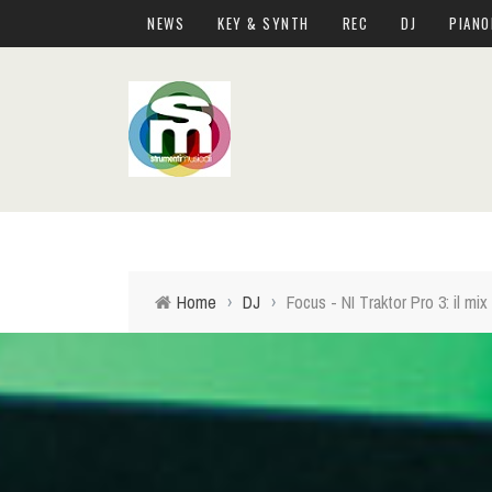
NEWS
KEY & SYNTH
REC
DJ
PIANO
Home
›
DJ
›
Focus - NI Traktor Pro 3: il mix