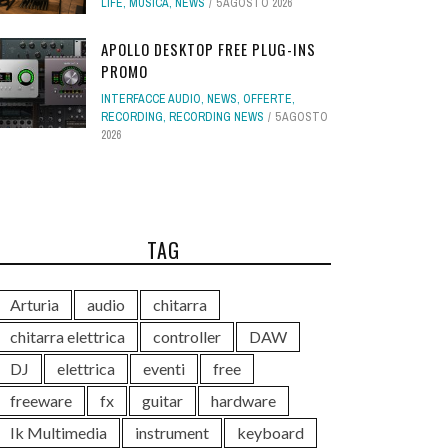
LIFE
,
MUSICA
,
NEWS
5 AGOSTO 2026
APOLLO DESKTOP FREE PLUG-INS
PROMO
INTERFACCE AUDIO
,
NEWS
,
OFFERTE
,
RECORDING
,
RECORDING NEWS
5 AGOSTO
2026
TAG
Arturia
audio
chitarra
chitarra elettrica
controller
DAW
DJ
elettrica
eventi
free
freeware
fx
guitar
hardware
Ik Multimedia
instrument
keyboard