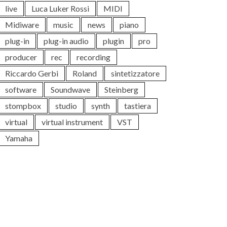
live
Luca Luker Rossi
MIDI
Midiware
music
news
piano
plug-in
plug-in audio
plugin
pro
producer
rec
recording
Riccardo Gerbi
Roland
sintetizzatore
software
Soundwave
Steinberg
stompbox
studio
synth
tastiera
virtual
virtual instrument
VST
Yamaha