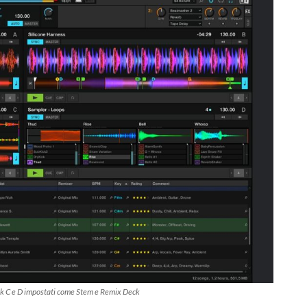
deck C e D impostati come Stem e Remix Deck