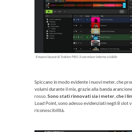
Il nuovo layout di Traktor PRO 3 con mixer interno visibile
Spiccano in modo evidente i nuovi meter, che pr
volumi durante il mix, grazie alla banda arancion
rosso.
Sono stati rinnovati sia i meter
,
che i li
Load Point, sono adesso evidenziati negli 8 slot v
riconoscibilità.