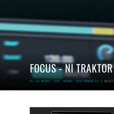
FOCUS - NI TRAKTOR
DJ
,
DJ NEWS
,
LIVE
,
NEWS
,
SOFTWARE DJ
19 OT