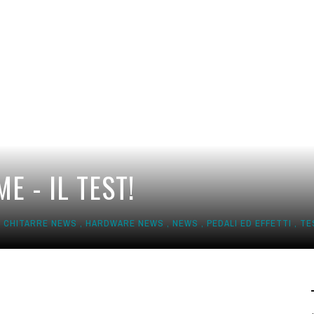
E - IL TEST!
,
CHITARRE NEWS
,
HARDWARE NEWS
,
NEWS
,
PEDALI ED EFFETTI
,
TE