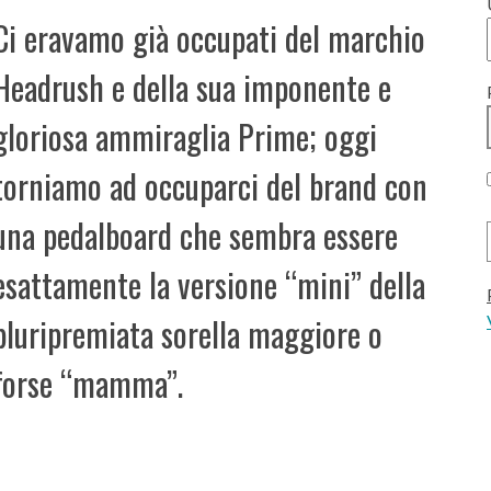
Ci eravamo già occupati del marchio
Headrush e della sua imponente e
gloriosa ammiraglia Prime; oggi
torniamo ad occuparci del brand con
una pedalboard che sembra essere
esattamente la versione “mini” della
pluripremiata sorella maggiore o
forse “mamma”.