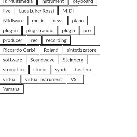
Ik Multimedia
instrument
keyboard
live
Luca Luker Rossi
MIDI
Midiware
music
news
piano
plug-in
plug-in audio
plugin
pro
producer
rec
recording
Riccardo Gerbi
Roland
sintetizzatore
software
Soundwave
Steinberg
stompbox
studio
synth
tastiera
virtual
virtual instrument
VST
Yamaha