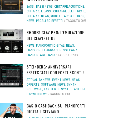
BASSI
,
BASSI NEWS
,
CHITARRE ACUSTICHE
,
CHITARRE E BASSI
,
CHITARRE ELETTRICHE
,
CHITARRE NEWS
,
MOBILE E APP CHIT BASS
,
NEWS
,
PEDALI ED EFFETTI
7 AGOSTO 2026
RHODES CLAV PRO: L'EMULAZIONE
DEL CLAVINET D6
NEWS
,
PIANOFORTI DIGITALI NEWS
,
PIANOFORTI E ARRANGER
,
SOFTWARE
PIANO
,
STAGE PIANO
7 AGOSTO 2026
STEINBERG: ANNIVERSARI
FESTEGGIATI CON FORTI SCONTI!
ATTUALITÀ NEWS
,
EVENTINEWS
,
NEWS
,
OFFERTE
,
SOFTWARE NEWS
,
SYNTH
SOFTWARE
,
TASTIERE E SYNTH
,
TASTIERE
E SYNTH NEWS
6 AGOSTO 2026
CASIO CASHBACK SUI PIANOFORTI
DIGITALI CELVIANO