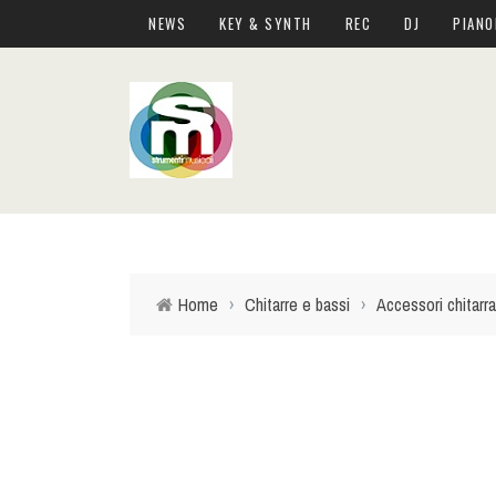
NEWS
KEY & SYNTH
REC
DJ
PIANO
Home
›
Chitarre e bassi
›
Accessori chitarra