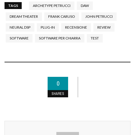
TAGS
ARCHETYPE PETRUCCI
DAW
DREAM THEATER
FRANK CARUSO
JOHN PETRUCCI
NEURAL DSP
PLUG-IN
RECENSIONE
REVIEW
SOFTWARE
SOFTWARE PER CHIARRA
TEST
0
SHARES