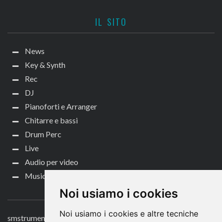
IL SITO
News
Key & Synth
Rec
DJ
Pianoforti e Arranger
Chitarre e bassi
Drum Perc
Live
Audio per video
Music Life
CONTATTACI
Noi usiamo i cookies
Noi usiamo i cookies e altre tecniche
smstrumentimusicali.it