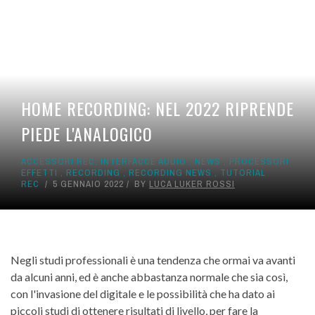
HOME RECORDING: NEL 2022 RIPRENDE
PIEDE L'ANALOGICO
ACCESSORI REC
,
INTERFACCE AUDIO
,
NEWS
,
PROCESSORI
EFFETTI
,
RECORDING
,
RECORDING NEWS
,
TUTORIAL
REC
5 GENNAIO 2022
BY
LUCA LUKER ROSSI
Negli studi professionali è una tendenza che ormai va avanti
da alcuni anni, ed è anche abbastanza normale che sia così,
con l'invasione del digitale e le possibilità che ha dato ai
piccoli studi di ottenere risultati di livello, per fare la