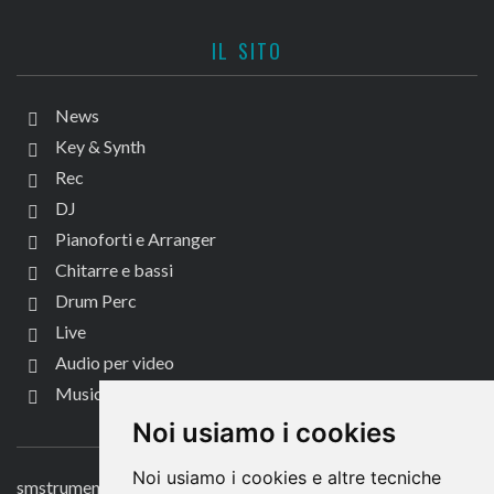
IL SITO
News
Key & Synth
Rec
DJ
Pianoforti e Arranger
Chitarre e bassi
Drum Perc
Live
Audio per video
Music Life
CONTATTACI
Noi usiamo i cookies
Noi usiamo i cookies e altre tecniche
smstrumentimusicali.it