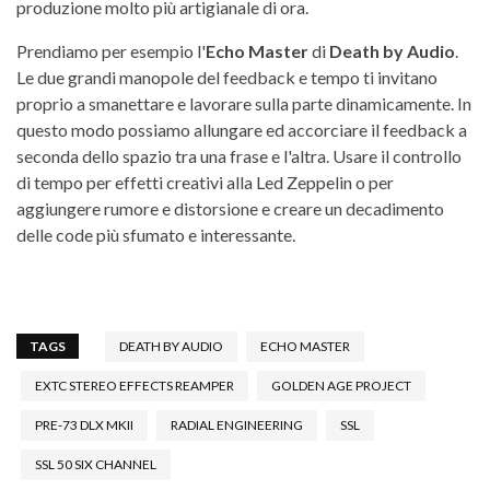
produzione molto più artigianale di ora.
Prendiamo per esempio l'
Echo Master
di
Death by Audio
.
Le due grandi manopole del feedback e tempo ti invitano
proprio a smanettare e lavorare sulla parte dinamicamente. In
questo modo possiamo allungare ed accorciare il feedback a
seconda dello spazio tra una frase e l'altra. Usare il controllo
di tempo per effetti creativi alla Led Zeppelin o per
aggiungere rumore e distorsione e creare un decadimento
delle code più sfumato e interessante.
TAGS
DEATH BY AUDIO
ECHO MASTER
EXTC STEREO EFFECTS REAMPER
GOLDEN AGE PROJECT
PRE-73 DLX MKII
RADIAL ENGINEERING
SSL
SSL 50 SIX CHANNEL