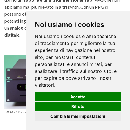
abbiamo mai più rilevato in altri synth. Con un PPG si
possono ottenere suonini digitali insulsi come Pad e Lead
potenti ingombranti e che si collocano tra un synth digitale e
Noi usiamo i cookies
un analogico. Tutto sta nel bilanciare i filtri con la parte
digitale.
Noi usiamo i cookies e altre tecniche
di tracciamento per migliorare la tua
esperienza di navigazione nel nostro
sito, per mostrarti contenuti
personalizzati e annunci mirati, per
analizzare il traffico sul nostro sito, e
per capire da dove arrivano i nostri
visitatori.
Accetto
Rifiuto
Waldorf Microwave I
Cambia le mie impostazioni