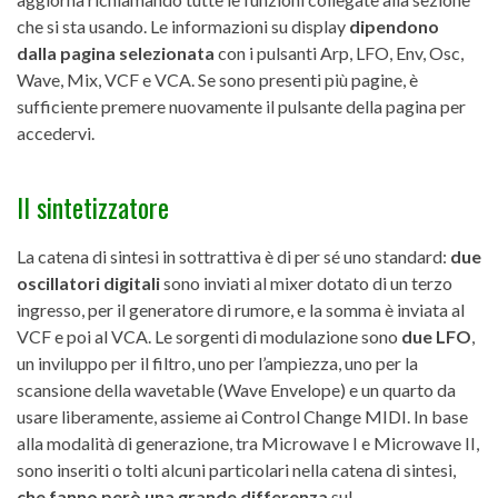
che si sta usando. Le informazioni su display
dipendono
dalla pagina selezionata
con i pulsanti Arp, LFO, Env, Osc,
Wave, Mix, VCF e VCA. Se sono presenti più pagine, è
sufficiente premere nuovamente il pulsante della pagina per
accedervi.
Il sintetizzatore
La catena di sintesi in sottrattiva è di per sé uno standard:
due
oscillatori digitali
sono inviati al mixer dotato di un terzo
ingresso, per il generatore di rumore, e la somma è inviata al
VCF e poi al VCA. Le sorgenti di modulazione sono
due LFO
,
un inviluppo per il filtro, uno per l’ampiezza, uno per la
scansione della wavetable (Wave Envelope) e un quarto da
usare liberamente, assieme ai Control Change MIDI. In base
alla modalità di generazione, tra Microwave I e Microwave II,
sono inseriti o tolti alcuni particolari nella catena di sintesi,
che fanno però una grande differenza
sul