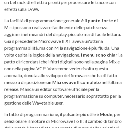
un bel rack di effetti o pronti per processare le tracce con
effetti sulla DAW.
La facilità di programmazione generale
è il punto forte di
M
: si possono realizzare facilmente delle patch senza
aggirarsi nei meandri del display, piccolo ma di facile lettura.
Già il precedente Microwave II XT aveva un'ottima
programmabilità, ma con M la navigazione è più fluida. Una
volta capita la logica della navigazione,
i menu sono chiari
, a
patto di ricordarsi che i filtri digitali sono nella pagina Mix e
non nella pagina VCF! Vorremmo veder risolta questa
anomalia, dovuta allo sviluppo del firmware che ha di fatto
messo a disposizione
un Microwave II completo
nell’ultima
release. Manca un editor software ufficiale per la
programmazione su computer, necessario soprattutto per la
gestione delle Wavetable user.
In fatto di programmazione, il pulsante più utile è
Mode
, per
selezionare il motore di Microwave I o II: il cambio di timbro
della patch è immediato e consente di avere delle variazioni