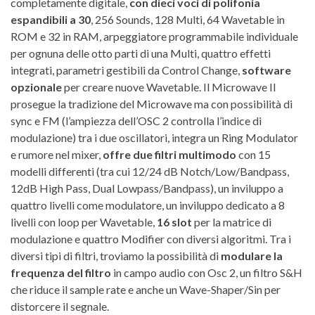
completamente digitale,
con dieci voci di polifonia
espandibili a 30
, 256 Sounds, 128 Multi, 64 Wavetable in
ROM e 32 in RAM, arpeggiatore programmabile individuale
per ognuna delle otto parti di una Multi, quattro effetti
integrati, parametri gestibili da Control Change,
software
opzionale
per creare nuove Wavetable. Il Microwave II
prosegue la tradizione del Microwave ma con possibilità di
sync e FM (l’ampiezza dell’OSC 2 controlla l’indice di
modulazione) tra i due oscillatori, integra un Ring Modulator
e rumore nel mixer,
offre due filtri multimodo
con 15
modelli differenti (tra cui 12/24 dB Notch/Low/Bandpass,
12dB High Pass, Dual Lowpass/Bandpass), un inviluppo a
quattro livelli come modulatore, un inviluppo dedicato a 8
livelli con loop per Wavetable,
16 slot
per la matrice di
modulazione e quattro Modifier con diversi algoritmi. Tra i
diversi tipi di filtri, troviamo la possibilità di
modulare la
frequenza del filtro
in campo audio con Osc 2, un filtro S&H
che riduce il sample rate e anche un Wave-Shaper/Sin per
distorcere il segnale.