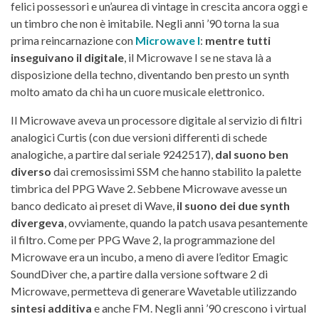
felici possessori e un’aurea di vintage in crescita ancora oggi e
un timbro che non è imitabile. Negli anni ’90 torna la sua
prima reincarnazione con
Microwave I
:
mentre tutti
inseguivano il digitale
, il Microwave I se ne stava là a
disposizione della techno, diventando ben presto un synth
molto amato da chi ha un cuore musicale elettronico.
Il Microwave aveva un processore digitale al servizio di filtri
analogici Curtis (con due versioni differenti di schede
analogiche, a partire dal seriale 9242517),
dal suono ben
diverso
dai cremosissimi SSM che hanno stabilito la palette
timbrica del PPG Wave 2. Sebbene Microwave avesse un
banco dedicato ai preset di Wave,
il suono dei due synth
divergeva
, ovviamente, quando la patch usava pesantemente
il filtro. Come per PPG Wave 2, la programmazione del
Microwave era un incubo, a meno di avere l’editor Emagic
SoundDiver che, a partire dalla versione software 2 di
Microwave, permetteva di generare Wavetable utilizzando
sintesi additiva
e anche FM. Negli anni ’90 crescono i virtual