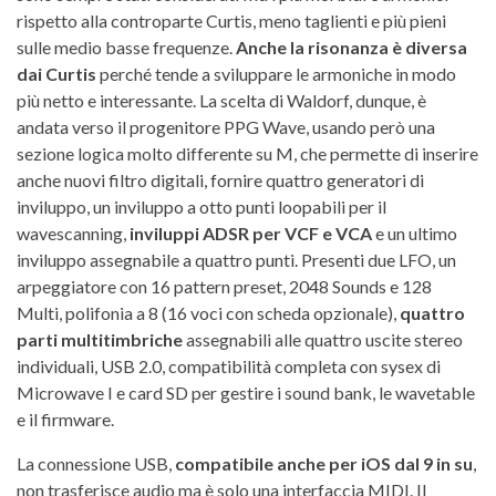
rispetto alla controparte Curtis, meno taglienti e più pieni
sulle medio basse frequenze.
Anche la risonanza è diversa
dai
Curtis
perché tende a sviluppare le armoniche in modo
più netto e interessante. La scelta di Waldorf, dunque, è
andata verso il progenitore PPG Wave, usando però una
sezione logica molto differente su M, che permette di inserire
anche nuovi filtro digitali, fornire quattro generatori di
inviluppo, un inviluppo a otto punti loopabili per il
wavescanning,
inviluppi ADSR per VCF e VCA
e un ultimo
inviluppo assegnabile a quattro punti. Presenti due LFO, un
arpeggiatore con 16 pattern preset, 2048 Sounds e 128
Multi, polifonia a 8 (16 voci con scheda opzionale),
quattro
parti multitimbriche
assegnabili alle quattro uscite stereo
individuali, USB 2.0, compatibilità completa con sysex di
Microwave I e card SD per gestire i sound bank, le wavetable
e il firmware.
La connessione USB,
compatibile anche per iOS dal 9 in su
,
non trasferisce audio ma è solo una interfaccia MIDI. Il