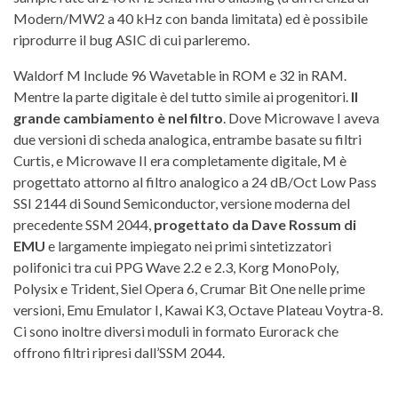
Modern/MW2 a 40 kHz con banda limitata) ed è possibile
riprodurre il bug ASIC di cui parleremo.
Waldorf M Include 96 Wavetable in ROM e 32 in RAM.
Mentre la parte digitale è del tutto simile ai progenitori.
Il
grande cambiamento è nel filtro
. Dove Microwave I aveva
due versioni di scheda analogica, entrambe basate su filtri
Curtis, e Microwave II era completamente digitale, M è
progettato attorno al filtro analogico a 24 dB/Oct Low Pass
SSI 2144 di Sound Semiconductor, versione moderna del
precedente SSM 2044,
progettato da Dave Rossum di
EMU
e largamente impiegato nei primi sintetizzatori
polifonici tra cui PPG Wave 2.2 e 2.3, Korg MonoPoly,
Polysix e Trident, Siel Opera 6, Crumar Bit One nelle prime
versioni, Emu Emulator I, Kawai K3, Octave Plateau Voytra-8.
Ci sono inoltre diversi moduli in formato Eurorack che
offrono filtri ripresi dall’SSM 2044.