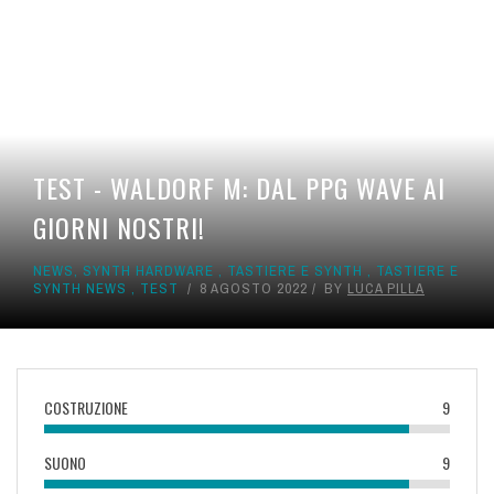
TEST - WALDORF M: DAL PPG WAVE AI
GIORNI NOSTRI!
NEWS
,
SYNTH HARDWARE
,
TASTIERE E SYNTH
,
TASTIERE E
SYNTH NEWS
,
TEST
8 AGOSTO 2022
BY
LUCA PILLA
COSTRUZIONE
9
SUONO
9