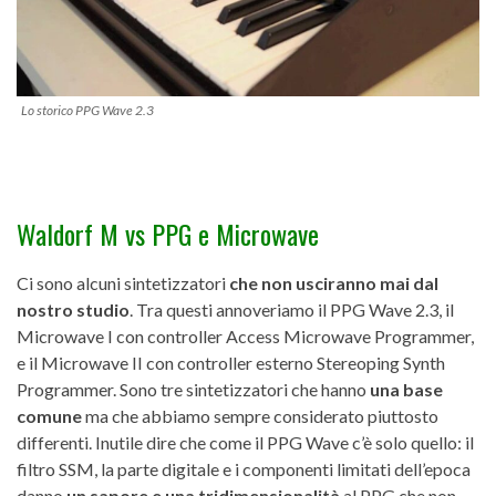
Lo storico PPG Wave 2.3
Waldorf M vs PPG e Microwave
Ci sono alcuni sintetizzatori
che non usciranno mai dal
nostro studio
. Tra questi annoveriamo il PPG Wave 2.3, il
Microwave I con controller Access Microwave Programmer,
e il Microwave II con controller esterno Stereoping Synth
Programmer. Sono tre sintetizzatori che hanno
una base
comune
ma che abbiamo sempre considerato piuttosto
differenti. Inutile dire che come il PPG Wave c’è solo quello: il
filtro SSM, la parte digitale e i componenti limitati dell’epoca
danno
un sapore e una tridimensionalità
al PPG che non