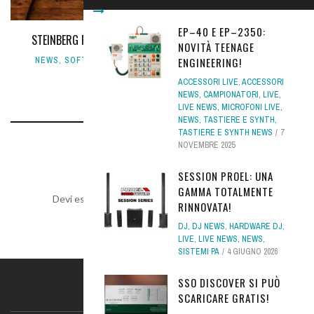
EP–40 E EP–2350:
STEINBERG FRACTALS, NUOVA ESPANSIONE PER PADSHOP 2
NOVITÀ TEENAGE
ENGINEERING!
NEWS
,
SOFTWARE NEWS
,
SYNTH SOFTWARE
,
TASTIERE E
SYNTH
19 FEBBRAIO 2021
ACCESSORI LIVE
,
ACCESSORI
NEWS
,
CAMPIONATORI
,
LIVE
,
LIVE NEWS
,
MICROFONI LIVE
,
NEWS
,
TASTIERE E SYNTH
,
TASTIERE E SYNTH NEWS
7
NOVEMBRE 2025
LEAVE A REPLY
SESSION PROEL: UNA
GAMMA TOTALMENTE
Devi essere
connesso
per inviare un commento.
RINNOVATA!
DJ
,
DJ NEWS
,
HARDWARE DJ
,
LIVE
,
LIVE NEWS
,
NEWS
,
SISTEMI PA
4 GIUGNO 2026
SSO DISCOVER SI PUÒ
IL SITO
SCARICARE GRATIS!