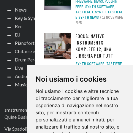
FREEWARE
,
NEWS
,
PLUG-IN
FREE
,
SYNTH SOFTWARE
,
News
TASTIERE E SYNTH
,
TASTIERE
E SYNTH NEWS
18 NOVEMBRE
Key & Synth
2025
Rec
DJ
FOCUS: NATIVE
INSTRUMENTS
Pianoforti e Arranger
KOMPLETE 12, UNA
Chitarre e bassi
LIBRERIA PER TUTTI
Drum Perc
SYNTH SOFTWARE
,
TASTIERE
Live
E SYNTH
,
TASTIERE E SYNTH
NEWS
,
TEST
24 GIUGNO 2019
Audio per video
Noi usiamo i cookies
Music Life
THE ONE KEYBOARD AIR,
Noi usiamo i cookies e altre tecniche
CONTATTACI
TASTIERA ENTRY LEVEL
di tracciamento per migliorare la tua
CONTROLLER TASTIERE
,
esperienza di navigazione nel nostro
NEWS
,
TASTIERE E SYNTH
,
smstrumentimusicali.it
sito, per mostrarti contenuti
TASTIERE E SYNTH NEWS
24
Quine Business Publisher
DICEMBRE 2019
personalizzati e annunci mirati, per
analizzare il traffico sul nostro sito, e
Via Spadolini 7
IK MULTIMEDIA UNO