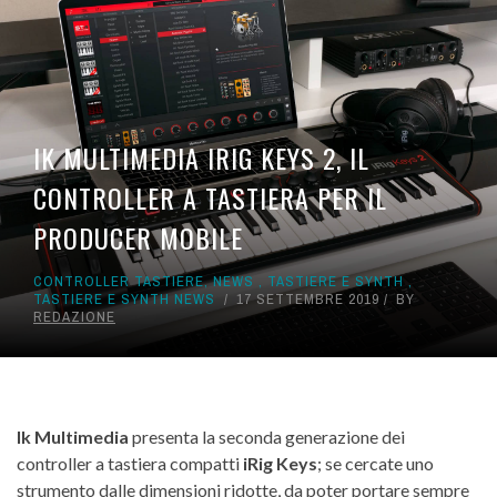
IK MULTIMEDIA IRIG KEYS 2, IL
CONTROLLER A TASTIERA PER IL
PRODUCER MOBILE
CONTROLLER TASTIERE
,
NEWS
,
TASTIERE E SYNTH
,
TASTIERE E SYNTH NEWS
17 SETTEMBRE 2019
BY
REDAZIONE
Ik Multimedia
presenta la seconda generazione dei
controller a tastiera compatti
iRig Keys
; se cercate uno
strumento dalle dimensioni ridotte, da poter portare sempre