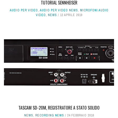
TUTORIAL SENNHEISER
AUDIO PER VIDEO
,
AUDIO PER VIDEO NEWS
,
MICROFONI AUDIO
VIDEO
,
NEWS
12 APRILE 2019
TASCAM SD-20M, REGISTRATORE A STATO SOLIDO
NEWS
,
RECORDING NEWS
24 FEBBRAIO 2016