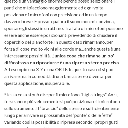
questo è un vantaggio enorme perché posso selezionare i
punti che mi piacciono maggiormente ed ogni volta
posizionare i microfoni con precisione ed in un tempo
davvero breve. E posso, qualora il suono non mi convinca,
spostare gli stessi in un attimo. Tra l’altro i microfoni possono
essere anche essere posizionanti prevedendo di chiudere il
coperchio del pianoforte. In questo caso rimarranno, per
forza di cose, molto vicini alle corde ma…anche questa è una
interessante possibilità.
L’unica cosa che rimane un po'
difficoltosa da riprodurre è una ripresa stereo precisa
.
Ad esempio una X-Y o una ORTF. In questo caso ci si può
arrivare ma la comodità di una barra stereo diventa, per
questa applicazione, insuperabile.
Stessa cosa si può dire per il microfono “high strings”. Anzi,
forse ancor più velocemente si può posizionare il microfono
sullo strumento. Il “braccio” dello stesso è sufficientemente
lungo per arrivare in prossimità del “ponte” o delle “effe”
variando così la possibilità di ripresa secondo i propri gusti