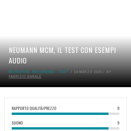
NEUMANN MCM, IL TEST CON ESEMPI
AUDIO
MICROFONI
,
RECORDING
,
TEST
19 MARZO 2024
BY
FABRIZIO BARALE
RAPPORTO QUALITÀ/PREZZO
9
SUONO
9