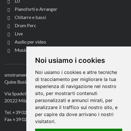
DJ
Pianoforti e Arranger
Chitarre e bassi
Drum Perc
Live
Audio per video
Music Life
CONTATTACI
Noi usiamo i cookies
Noi usiamo i cookies e altre tecniche
smstrumentimusicali.it
di tracciamento per migliorare la tua
Quine Business Publisher
esperienza di navigazione nel nostro
sito, per mostrarti contenuti
Via Spadolini 7
personalizzati e annunci mirati, per
20122 Milano
analizzare il traffico sul nostro sito, e
Tel. +39 02 49756990
per capire da dove arrivano i nostri
Fax +39 02 72016740
visitatori.