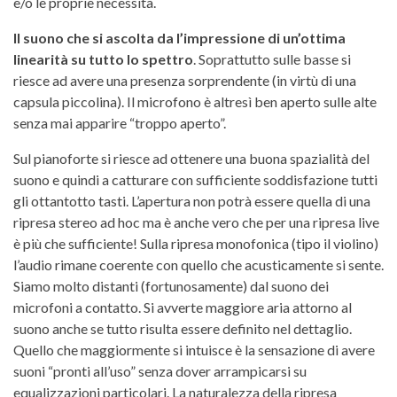
e/o le proprie necessità.
Il suono che si ascolta da l’impressione di un’ottima
linearità su tutto lo spettro
. Soprattutto sulle basse si
riesce ad avere una presenza sorprendente (in virtù di una
capsula piccolina). Il microfono è altresì ben aperto sulle alte
senza mai apparire “troppo aperto”.
Sul pianoforte si riesce ad ottenere una buona spazialità del
suono e quindi a catturare con sufficiente soddisfazione tutti
gli ottantotto tasti. L’apertura non potrà essere quella di una
ripresa stereo ad hoc ma è anche vero che per una ripresa live
è più che sufficiente! Sulla ripresa monofonica (tipo il violino)
l’audio rimane coerente con quello che acusticamente si sente.
Siamo molto distanti (fortunosamente) dal suono dei
microfoni a contatto. Si avverte maggiore aria attorno al
suono anche se tutto risulta essere definito nel dettaglio.
Quello che maggiormente si intuisce è la sensazione di avere
suoni “pronti all’uso” senza dover arrampicarsi su
equalizzazioni particolari. La naturalezza della ripresa