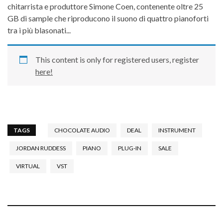
chitarrista e produttore Simone Coen, contenente oltre 25
GB di sample che riproducono il suono di quattro pianoforti
tra i più blasonati...
This content is only for registered users, register
here!
TAGS
CHOCOLATE AUDIO
DEAL
INSTRUMENT
JORDAN RUDDESS
PIANO
PLUG-IN
SALE
VIRTUAL
VST