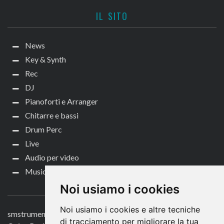
IL SITO
News
Key & Synth
Rec
DJ
Pianoforti e Arranger
Chitarre e bassi
Drum Perc
Live
Audio per video
Music Life
CONTATTACI
Noi usiamo i cookies
Noi usiamo i cookies e altre tecniche
smstrumentimusicali.it
di tracciamento per migliorare la tua