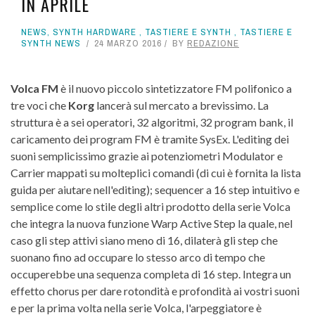
IN APRILE
NEWS
,
SYNTH HARDWARE
,
TASTIERE E SYNTH
,
TASTIERE E
SYNTH NEWS
24 MARZO 2016
BY
REDAZIONE
Volca FM
è il nuovo piccolo sintetizzatore FM polifonico a
tre voci che
Korg
lancerà sul mercato a brevissimo. La
struttura è a sei operatori, 32 algoritmi, 32 program bank, il
caricamento dei program FM è tramite SysEx. L'editing dei
suoni semplicissimo grazie ai potenziometri Modulator e
Carrier mappati su molteplici comandi (di cui è fornita la lista
guida per aiutare nell'editing); sequencer a 16 step intuitivo e
semplice come lo stile degli altri prodotto della serie Volca
che integra la nuova funzione Warp Active Step la quale, nel
caso gli step attivi siano meno di 16, dilaterà gli step che
suonano fino ad occupare lo stesso arco di tempo che
occuperebbe una sequenza completa di 16 step. Integra un
effetto chorus per dare rotondità e profondità ai vostri suoni
e per la prima volta nella serie Volca, l'arpeggiatore è