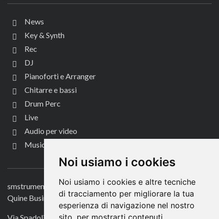
News
Key & Synth
Rec
DJ
Pianoforti e Arranger
Chitarre e bassi
Drum Perc
Live
Audio per video
Music Life
CONTATTACI
Noi usiamo i cookies
Noi usiamo i cookies e altre tecniche
smstrumentimusicali.it
di tracciamento per migliorare la tua
Quine Business Publisher
esperienza di navigazione nel nostro
sito, per mostrarti contenuti
Via Spadolini 7