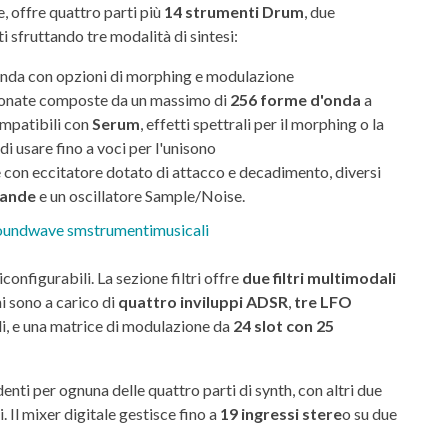
, offre quattro parti più
14 strumenti Drum
, due
 sfruttando tre modalità di sintesi:
onda con opzioni di morphing e modulazione
onate composte da un massimo di
256 forme d'onda
a
ompatibili con
Serum
, effetti spettrali per il morphing o la
i usare fino a voci per l'unisono
tore con eccitatore dotato di attacco e decadimento, diversi
bande
e un oscillatore Sample/Noise.
iconfigurabili. La sezione filtri offre
due filtri multimodali
i sono a carico di
quattro inviluppi ADSR
,
tre LFO
i, e una matrice di modulazione da
24 slot con 25
enti per ognuna delle quattro parti di synth, con altri due
Il mixer digitale gestisce fino a
19 ingressi stere
o su due