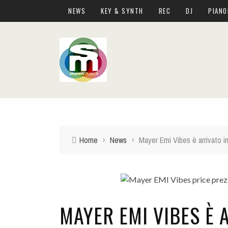
NEWS
KEY & SYNTH
REC
DJ
PIANO
Top Menu
NEWS
KEY & SYNTH
REC
DJ
Home
›
News
›
Mayer Emi Vibes è arrivato in 
PIANOFORTI E ARRANGER
CHITARRE E BASSI
DRUM PERC
MAYER EMI VIBES È A
LIVE