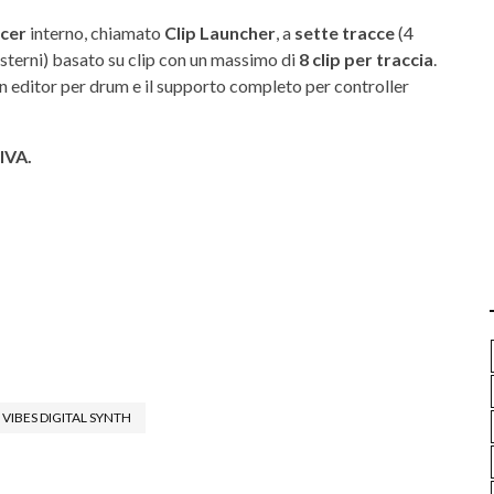
cer
interno, chiamato
Clip Launcher
, a
sette tracce
(4
sterni) basato su clip con un massimo di
8 clip per traccia
.
ern editor per drum e il supporto completo per controller
IVA.
VIBES DIGITAL SYNTH