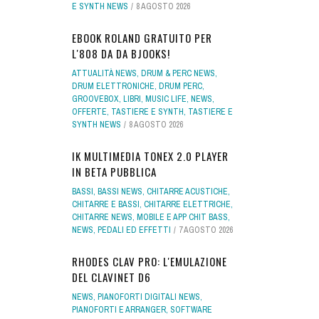
E SYNTH NEWS
8 AGOSTO 2026
EBOOK ROLAND GRATUITO PER
L'808 DA DA BJOOKS!
ATTUALITÀ NEWS
,
DRUM & PERC NEWS
,
DRUM ELETTRONICHE
,
DRUM PERC
,
GROOVEBOX
,
LIBRI
,
MUSIC LIFE
,
NEWS
,
OFFERTE
,
TASTIERE E SYNTH
,
TASTIERE E
SYNTH NEWS
8 AGOSTO 2026
IK MULTIMEDIA TONEX 2.0 PLAYER
IN BETA PUBBLICA
BASSI
,
BASSI NEWS
,
CHITARRE ACUSTICHE
,
CHITARRE E BASSI
,
CHITARRE ELETTRICHE
,
CHITARRE NEWS
,
MOBILE E APP CHIT BASS
,
NEWS
,
PEDALI ED EFFETTI
7 AGOSTO 2026
RHODES CLAV PRO: L'EMULAZIONE
DEL CLAVINET D6
NEWS
,
PIANOFORTI DIGITALI NEWS
,
PIANOFORTI E ARRANGER
,
SOFTWARE