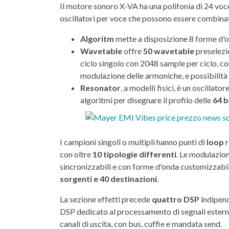
Il motore sonoro X-VA ha una polifonia di 24 voce
oscillatori per voce che possono essere combinati
Algoritm
mette a disposizione 8 forme d'
Wavetable
offre
50 wavetable
preselezi
ciclo singolo con 2048 sample per ciclo, c
modulazione delle armoniche, e possibilità d
Resonator
, a modelli fisici, è un oscilla
algoritmi per disegnare il profilo delle
64 
I campioni singoli o multipli hanno punti di
loop
r
con oltre
10 tipologie differenti
. Le modulazion
sincronizzabili e con forme d'onda customizzabil
sorgenti e 40 destinazioni
.
La sezione effetti precede
quattro DSP
indipend
DSP dedicato al processamento di segnali esterni. 
canali di uscita, con bus, cuffie e mandata send.