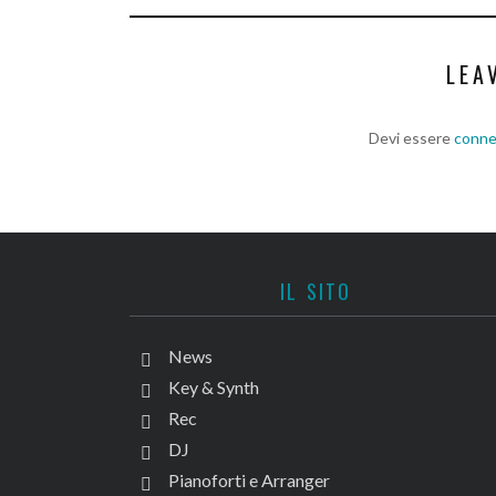
LEA
Devi essere
conn
IL SITO
News
Key & Synth
Rec
DJ
Pianoforti e Arranger