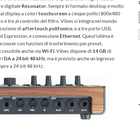
re digitale
Resonator
. Sempre in formato desktop e molto
al display a colori
touchscreen
a cinque pollici 800x480
o e tre al controllo del filtro. Vibes si integra nel mondo
icezione di
aftertouch polifonico
, e a tre porte USB,
ed Expression, e connessione
Ethernet
. Quest'ultima è
rowser con funzioni di trasferimento per preset,
ccessibile anche via
Wi-Fi
. Vibes dispone di
14 GB
di
ri
DA a 24 bit 48 kHz
, ma è previsto anche un ingresso
mpre a 24 bit 48 kHz.