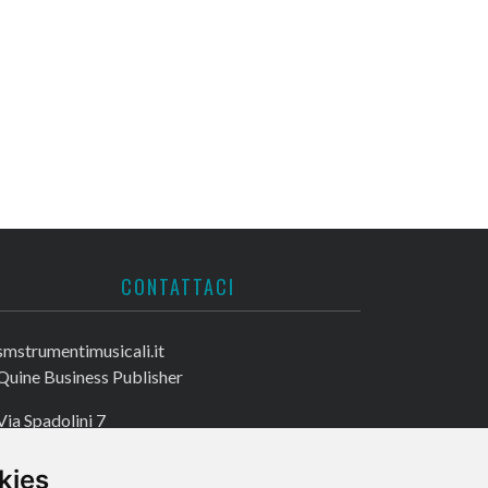
CONTATTACI
smstrumentimusicali.it
Quine Business Publisher
Via Spadolini 7
20122 Milano
kies