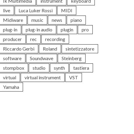
Ik Multimedia
instrument
keyboard
live
Luca Luker Rossi
MIDI
Midiware
music
news
piano
plug-in
plug-in audio
plugin
pro
producer
rec
recording
Riccardo Gerbi
Roland
sintetizzatore
software
Soundwave
Steinberg
stompbox
studio
synth
tastiera
virtual
virtual instrument
VST
Yamaha