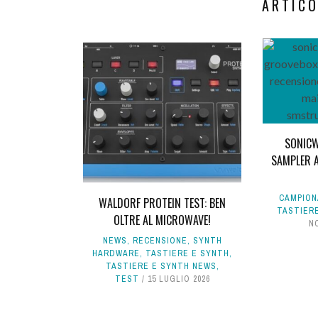
ARTICO
SONICW
SAMPLER A
CAMPION
WALDORF PROTEIN TEST: BEN
TASTIER
OLTRE AL MICROWAVE!
N
NEWS
,
RECENSIONE
,
SYNTH
HARDWARE
,
TASTIERE E SYNTH
,
TASTIERE E SYNTH NEWS
,
TEST
15 LUGLIO 2026