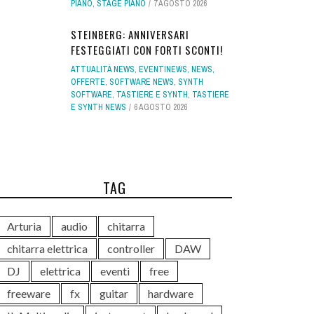
PIANO
,
STAGE PIANO
7 AGOSTO 2026
STEINBERG: ANNIVERSARI
FESTEGGIATI CON FORTI SCONTI!
ATTUALITÀ NEWS
,
EVENTINEWS
,
NEWS
,
OFFERTE
,
SOFTWARE NEWS
,
SYNTH
SOFTWARE
,
TASTIERE E SYNTH
,
TASTIERE
E SYNTH NEWS
6 AGOSTO 2026
TAG
Arturia
audio
chitarra
chitarra elettrica
controller
DAW
DJ
elettrica
eventi
free
freeware
fx
guitar
hardware