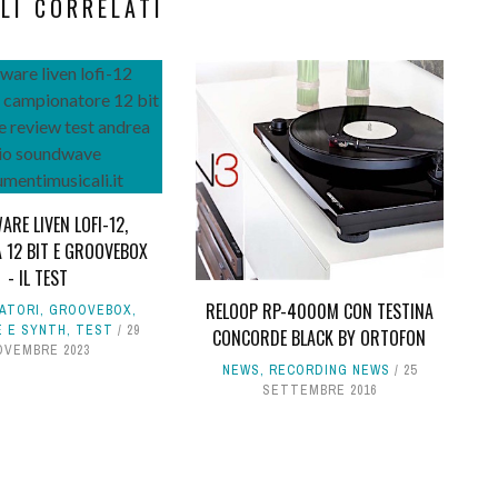
LI CORRELATI
ARE LIVEN LOFI-12,
 12 BIT E GROOVEBOX
- IL TEST
RELOOP RP-4000M CON TESTINA
ATORI
,
GROOVEBOX
,
E E SYNTH
,
TEST
29
CONCORDE BLACK BY ORTOFON
OVEMBRE 2023
NEWS
,
RECORDING NEWS
25
SETTEMBRE 2016