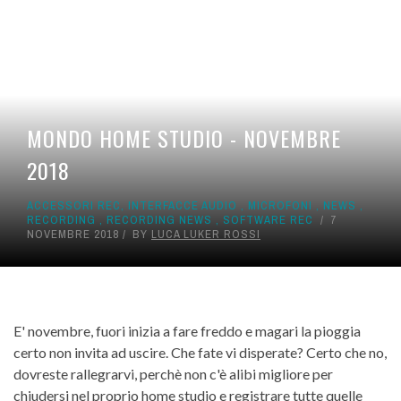
MONDO HOME STUDIO - NOVEMBRE
2018
ACCESSORI REC
,
INTERFACCE AUDIO
,
MICROFONI
,
NEWS
,
RECORDING
,
RECORDING NEWS
,
SOFTWARE REC
7
NOVEMBRE 2018
BY
LUCA LUKER ROSSI
E' novembre, fuori inizia a fare freddo e magari la pioggia
certo non invita ad uscire. Che fate vi disperate? Certo che no,
dovreste rallegrarvi, perchè non c'è alibi migliore per
chiudersi nel proprio home studio e registrare tutte quelle