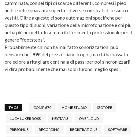
camminata, con sei tipi di scarpe differenti, compresi i piedi
nudi, e oltre quaranta superfici diverse con strati di tessuto e
vestiti. Oltre a questo ci sono automazioni specifiche per
questo tipo di suoni, variazione della microfonazione e chi più
ne ha più ne metta. Insomma il riferimento professionale per il
genere "footsteps".
Probabilmente chi non ha mai fatto sonorizzazioni può
pensare che i
99€
del prezzo siano troppi, ma chi ha passato
ore ed ore a ritagliare centinaia di passi per poi sincronizzarli
vi dirà probabilmente che mai soldi furono meglio spesi.
TAGS
COMP 670
HOME STUDIO
IZOTOPE
LUCA LUKER ROSSI
NECTAR 3
OVERLOUD
PRESONUS
RECORDING
REGISTRAZIONE
SOFTWARE