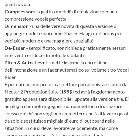
quattro voci
Compressors
- quattro modelli di emulazione per una
compressione vocale perfetta
Dimension
- una delle vere novità di questa versione 3,
aggiunge modulazioni come Phaser, Flanger e Chorus per
voci più moderne e una maggiore spazialità
De-Esser
- semplificato, non richiede praticamente nessun
intervento e riduce di molto le sibilanti
Pitch & Auto-Level
- mette insieme la correzione
dell'intonazione e un fader automatico sul volume tipo Vocal
Rider
E per chi non può proprio aspettare può acquistare subito la
Nectar 2 Production Suite (
199$
) ed avrà l'aggiornamento
gratuito appena sarà disponibile l'update alla versione tre. E'
un plugin che molti ingegneri non ammettono di utilizzare,
spesso poichè non vogliono ammettere che fa il lavoro quasi
da solo e sostituisce migliaia di euro di outboard nelle
situazioni in cui si deve lavorare velocemente, ma come
sempre per ogni cosa c'è il suo posto, e Nectar ha