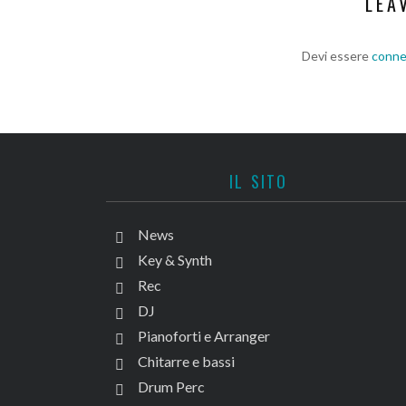
LEA
Devi essere
conn
IL SITO
News
Key & Synth
Rec
DJ
Pianoforti e Arranger
Chitarre e bassi
Drum Perc