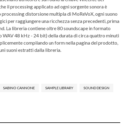
che il processing applicato ad ogni sorgente sonora è
o processing distorsione multipla di MoReVoX, ogni suono
gici per raggiungere una ricchezza senza precedenti, prima
nd. La libreria contiene oltre 80 soundscape in formato
 WAV 48 kHz - 24 bit) della durata di circa quattro minuti
mplicemente compilando un form nella pagina del prodotto,
i suoni estratti dalla libreria.
SABINO CANNONE
SAMPLE LIBRARY
SOUND DESIGN