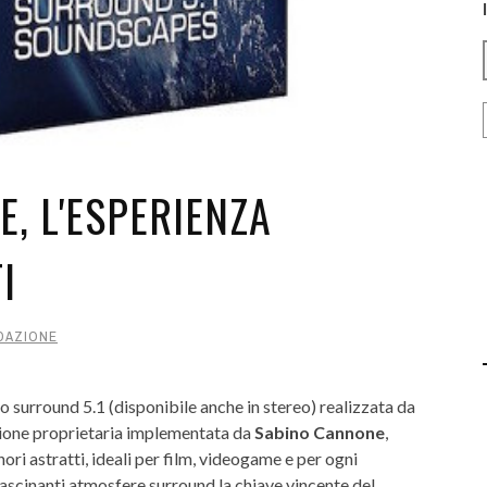
, L'ESPERIENZA
I
DAZIONE
o surround 5.1 (disponibile anche in stereo) realizzata da
azione proprietaria implementata da
Sabino Cannone
,
i astratti, ideali per film, videogame e per ogni
ffascinanti atmosfere surround la chiave vincente del