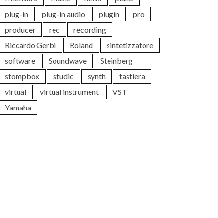
plug-in
plug-in audio
plugin
pro
producer
rec
recording
Riccardo Gerbi
Roland
sintetizzatore
software
Soundwave
Steinberg
stompbox
studio
synth
tastiera
virtual
virtual instrument
VST
Yamaha