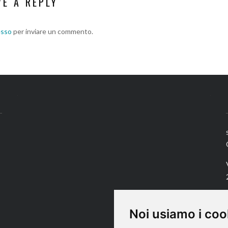
VE A REPLY
esso
per inviare un commento.
Noi usiamo i coo