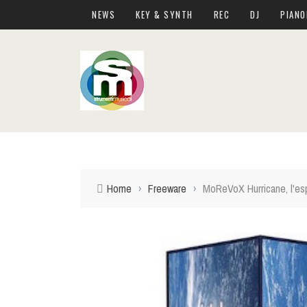
NEWS
KEY & SYNTH
REC
DJ
PIANO
Home
›
Freeware
›
MoReVoX Hurricane, l'esp