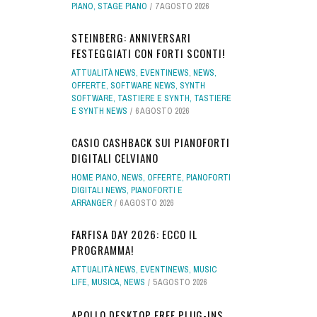
PIANO
,
STAGE PIANO
7 AGOSTO 2026
STEINBERG: ANNIVERSARI
FESTEGGIATI CON FORTI SCONTI!
ATTUALITÀ NEWS
,
EVENTINEWS
,
NEWS
,
OFFERTE
,
SOFTWARE NEWS
,
SYNTH
SOFTWARE
,
TASTIERE E SYNTH
,
TASTIERE
E SYNTH NEWS
6 AGOSTO 2026
CASIO CASHBACK SUI PIANOFORTI
DIGITALI CELVIANO
HOME PIANO
,
NEWS
,
OFFERTE
,
PIANOFORTI
DIGITALI NEWS
,
PIANOFORTI E
ARRANGER
6 AGOSTO 2026
FARFISA DAY 2026: ECCO IL
PROGRAMMA!
ATTUALITÀ NEWS
,
EVENTINEWS
,
MUSIC
LIFE
,
MUSICA
,
NEWS
5 AGOSTO 2026
APOLLO DESKTOP FREE PLUG-INS