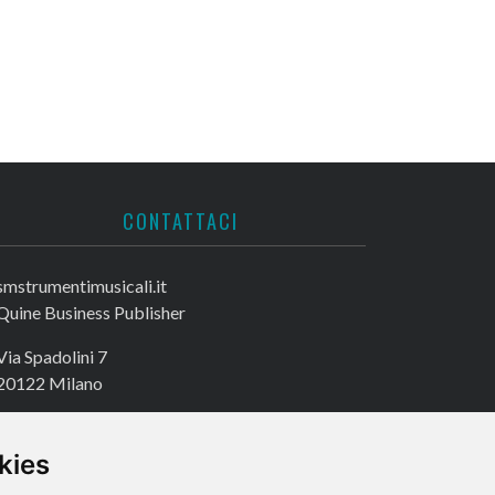
CONTATTACI
smstrumentimusicali.it
Quine Business Publisher
Via Spadolini 7
20122 Milano
Tel. +39 02 49756990
Fax +39 02 72016740
kies