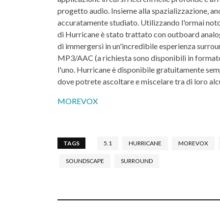
progetto audio. Insieme alla spazializzazione, an
accuratamente studiato. Utilizzando l'ormai not
di Hurricane è stato trattato con outboard analo
di immergersi in un'incredibile esperienza surrou
MP3/AAC (a richiesta sono disponibili in formato
l'uno. Hurricane è disponibile gratuitamente se
dove potrete ascoltare e miscelare tra di loro alcun
MOREVOX
TAGS
5.1
HURRICANE
MOREVOX
SOUNDSCAPE
SURROUND