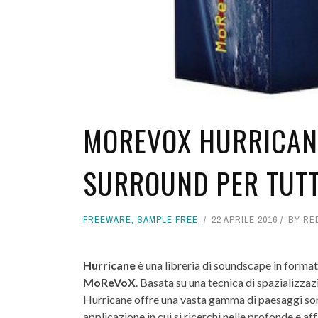
MOREVOX HURRICANE
SURROUND PER TUTT
FREEWARE
,
SAMPLE FREE
22 APRILE 2016
BY
RE
Hurricane
è una libreria di soundscape in format
MoReVoX
. Basata su una tecnica di spazializz
Hurricane offre una vasta gamma di paesaggi sonor
applicazione in cui si ricerchi nelle profonde e a