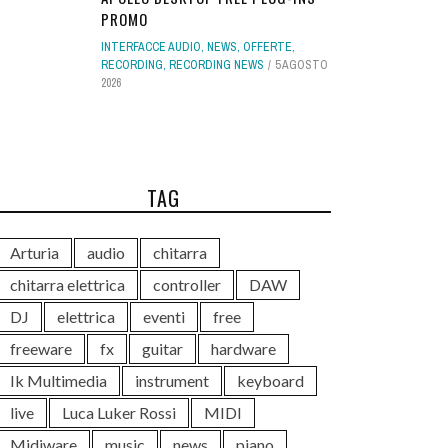
PROMO
INTERFACCE AUDIO
,
NEWS
,
OFFERTE
,
RECORDING
,
RECORDING NEWS
5 AGOSTO
2026
TAG
Arturia
audio
chitarra
chitarra elettrica
controller
DAW
DJ
elettrica
eventi
free
freeware
fx
guitar
hardware
Ik Multimedia
instrument
keyboard
live
Luca Luker Rossi
MIDI
Midiware
music
news
piano