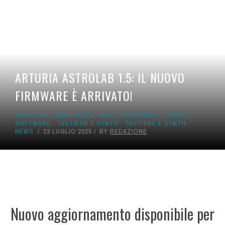
ARTURIA ASTROLAB 1.5: IL NUOVO
FIRMWARE È ARRIVATO!
NEWS
,
SOFTWARE NEWS
,
SYNTH HARDWARE
,
SYNTH
SOFTWARE
,
TASTIERE E SYNTH
,
TASTIERE E SYNTH
NEWS
23 LUGLIO 2025
BY
REDAZIONE
Nuovo aggiornamento disponibile per