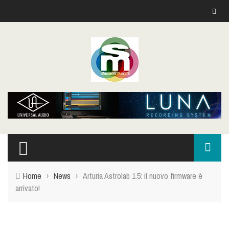
Home
›
News
›
Arturia Astrolab 1.5: il nuovo firmware è
arrivato!