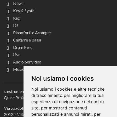
News
Key & Synth
Rec
DJ
Pianoforti e Arranger
Chitarre e bassi
Drum Perc
Live
Audio per video
Music Life
CONTATTACI
Noi usiamo i cookies
Noi usiamo i cookies e altre tecniche
smstrumentimusicali.it
di tracciamento per migliorare la tua
Quine Business Publisher
esperienza di navigazione nel nostro
sito, per mostrarti contenuti
Via Spadolini 7
personalizzati e annunci mirati, per
20122 Milano