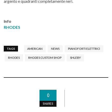
argento e quadranti completamente neri.
Info
RHODES
TAGS
AMERICAN
NEWS
PIANOFORTI ELETTRICI
RHODES
RHODES CUSTOM SHOP
SHLEBY
0
SHARES