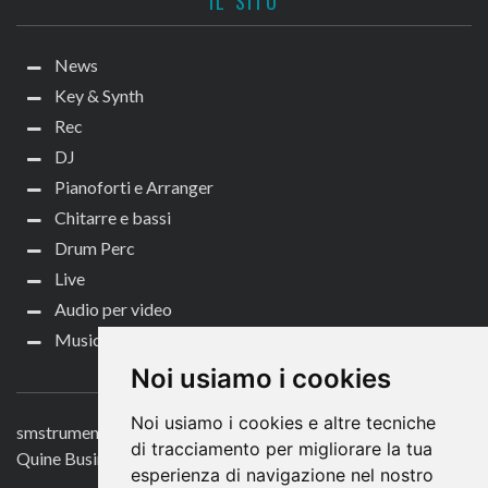
IL SITO
News
Key & Synth
Rec
DJ
Pianoforti e Arranger
Chitarre e bassi
Drum Perc
Live
Audio per video
Music Life
CONTATTACI
Noi usiamo i cookies
Noi usiamo i cookies e altre tecniche
smstrumentimusicali.it
di tracciamento per migliorare la tua
Quine Business Publisher
esperienza di navigazione nel nostro