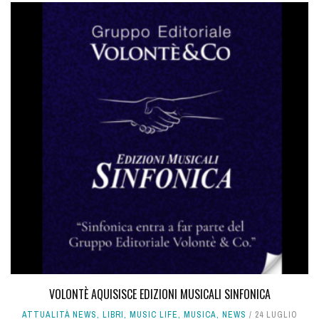
VOLONTÈ AQUISISCE EDIZIONI MUSICALI SINFONICA
ATTUALITÀ NEWS
,
LIBRI
,
MUSIC LIFE
,
MUSICA
,
NEWS
24 LUGLIO