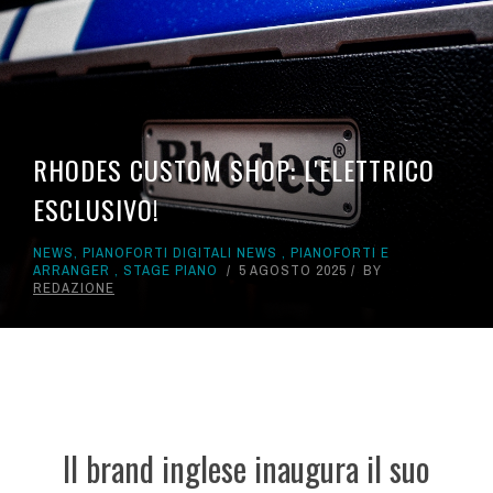
RHODES CUSTOM SHOP: L'ELETTRICO
ESCLUSIVO!
NEWS
,
PIANOFORTI DIGITALI NEWS
,
PIANOFORTI E
ARRANGER
,
STAGE PIANO
5 AGOSTO 2025
BY
REDAZIONE
Il brand inglese inaugura il suo