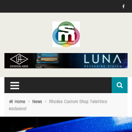
Home
›
News
›
Rhodes Custom Shop: l'elettrico
esclusivo!