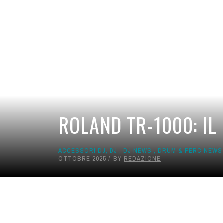
ROLAND TR-1000: IL
ACCESSORI DJ
,
DJ
,
DJ NEWS
,
DRUM & PERC NEWS
OTTOBRE 2025
BY
REDAZIONE