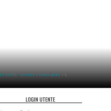
E E SYNTH
,
TASTIERE E SYNTH NEWS
1
LOGIN UTENTE