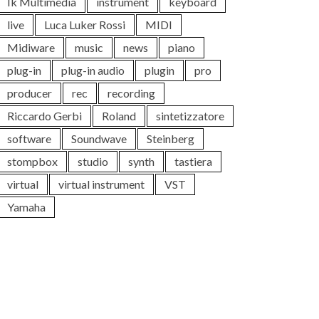
Ik Multimedia
instrument
keyboard
live
Luca Luker Rossi
MIDI
Midiware
music
news
piano
plug-in
plug-in audio
plugin
pro
producer
rec
recording
Riccardo Gerbi
Roland
sintetizzatore
software
Soundwave
Steinberg
stompbox
studio
synth
tastiera
virtual
virtual instrument
VST
Yamaha