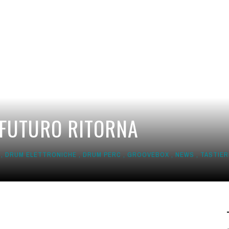
 FUTURO RITORNA
,
DRUM ELETTRONICHE
,
DRUM PERC
,
GROOVEBOX
,
NEWS
,
TASTIER