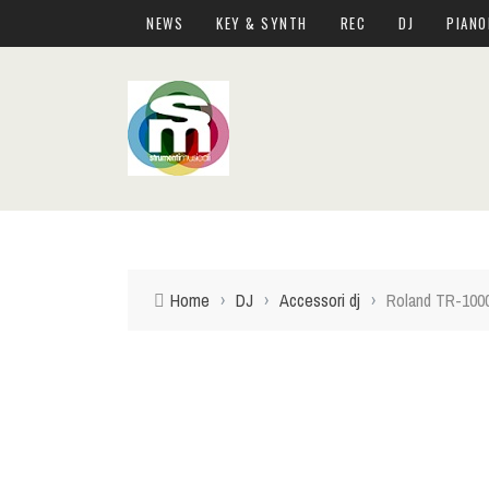
NEWS
KEY & SYNTH
REC
DJ
PIANO
Home
›
DJ
›
Accessori dj
›
Roland TR-1000: 