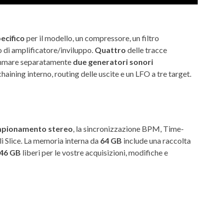
ecifico
per il modello, un compressore, un filtro
o di amplificatore/inviluppo.
Quattro
delle tracce
ammare separatamente
due generatori sonori
chaining interno, routing delle uscite e un LFO a tre target.
mpionamento stereo
, la sincronizzazione BPM, Time-
i Slice. La memoria interna da
64 GB
include una raccolta
46 GB
liberi per le vostre acquisizioni, modifiche e