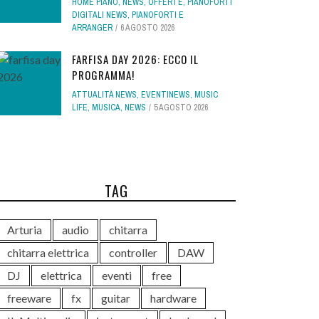
HOME PIANO
,
NEWS
,
OFFERTE
,
PIANOFORTI
DIGITALI NEWS
,
PIANOFORTI E
ARRANGER
6 AGOSTO 2026
FARFISA DAY 2026: ECCO IL
PROGRAMMA!
ATTUALITÀ NEWS
,
EVENTINEWS
,
MUSIC
LIFE
,
MUSICA
,
NEWS
5 AGOSTO 2026
TAG
Arturia
audio
chitarra
chitarra elettrica
controller
DAW
DJ
elettrica
eventi
free
freeware
fx
guitar
hardware