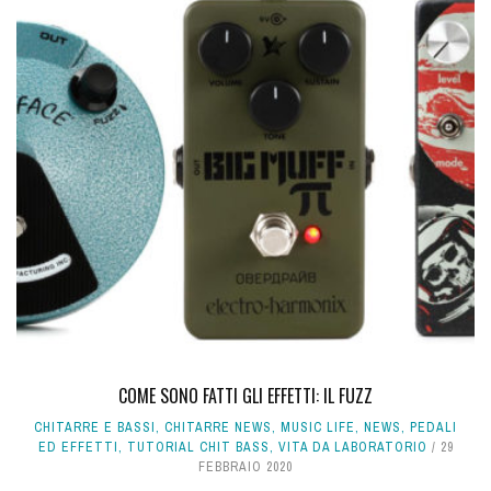
COME SONO FATTI GLI EFFETTI: IL FUZZ
CHITARRE E BASSI
,
CHITARRE NEWS
,
MUSIC LIFE
,
NEWS
,
PEDALI
ED EFFETTI
,
TUTORIAL CHIT BASS
,
VITA DA LABORATORIO
29
FEBBRAIO 2020