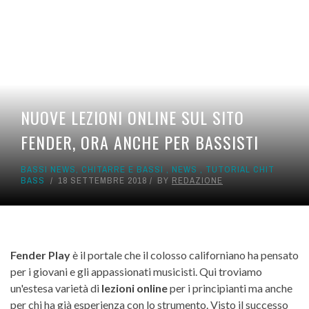
NUOVE LEZIONI ONLINE SUL SITO
FENDER, ORA ANCHE PER BASSISTI
BASSI NEWS
,
CHITARRE E BASSI
,
NEWS
,
TUTORIAL CHIT
BASS
18 SETTEMBRE 2018
BY
REDAZIONE
Fender Play
è il portale che il colosso californiano ha pensato
per i giovani e gli appassionati musicisti. Qui troviamo
un'estesa varietà di
lezioni online
per i principianti ma anche
per chi ha già esperienza con lo strumento. Visto il successo