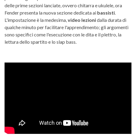
delle prime sezioni lanciate, ovvero chitarra e ukulele, ora
Fender presenta la nuova sezione dedicata ai
bassisti
.
L'impostazione è la medesima,
video lezioni
dalla durata di
qualche minuto per facilitare l'apprendimento; gli argomenti
sono specifici come l'esecuzione con le dita e il plettro, la
lettura dello spartito e lo slap bass.