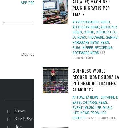
AIAIAI EQ MACHINE:
APP FREE
,
FREEWARE
,
NEWS
11 SETTEMBRE 2016
PLUGIN GRATIS PER
TMA-2
ACCESSORI AUDIO VIDEO
,
ACCESSORI NEWS
,
AUDIO PER
VIDEO
,
CUFFIE
,
CUFFIE DJ
,
DJ
,
LEAVE A REPLY
DJ NEWS
,
FREEWARE
,
GAMING
,
HARDWARE NEWS
,
NEWS
,
PLUG-IN FREE
,
RECORDING
,
SOFTWARE NEWS
25
Devi essere
connesso
per inviare un commento.
FEBBRAIO 2026
GUINNESS WORLD
RECORD, COME SUONA LA
PIÙ GRANDE PEDALIERA
AL MONDO?
IL SITO
ATTUALITÀ NEWS
,
CHITARRE E
BASSI
,
CHITARRE NEWS
,
EVENTI MUSIC LIFE
,
MUSIC
News
LIFE
,
NEWS
,
PEDALI ED
EFFETTI
4 SETTEMBRE 2019
Key & Synth
Rec