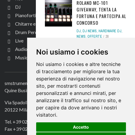
ROLAND MC-101
DJ
GIVEAWAY, TENTA LA
Pianoforti e Arranger
FORTUNA E PARTECIPA AL
CONCORSO
Chitarre e bassi
DJ
,
DJ NEWS
,
HARDWARE DJ
,
Drum Perc
NEWS
,
OFFERTE
28
Live
SETTEMBRE 2020
Audio per video
Noi usiamo i cookies
MINIMOOG GEDDY LEE: IL
Music Life
MINI PER CHI AMA I
Noi usiamo i cookies e altre tecniche
CONTATTACI
RUSH!
di tracciamento per migliorare la tua
NEWS
,
SYNTH HARDWARE
,
esperienza di navigazione nel nostro
TASTIERE E SYNTH
,
TASTIERE
smstrumentimusicali.it
sito, per mostrarti contenuti
E SYNTH NEWS
31 MARZO 2025
Quine Business Publisher
personalizzati e annunci mirati, per
analizzare il traffico sul nostro sito, e
FOCUS – M-AUDIO
Via Spadolini 7
HAMMER 88 PRO: IL
per capire da dove arrivano i nostri
20122 Milano
CONTROLLER “NEXT GEN”
visitatori.
Tel. +39 02 49756990
CONTROLLER TASTIERE
,
DJ
,
Accetto
HARDWARE DJ
,
NEWS
,
Fax +39 02 72016740
RECORDING
,
SUPERFICI DI