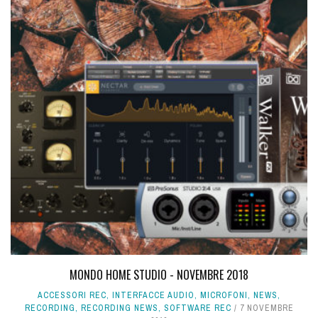
MONDO HOME STUDIO - NOVEMBRE 2018
ACCESSORI REC
,
INTERFACCE AUDIO
,
MICROFONI
,
NEWS
,
RECORDING
,
RECORDING NEWS
,
SOFTWARE REC
7 NOVEMBRE