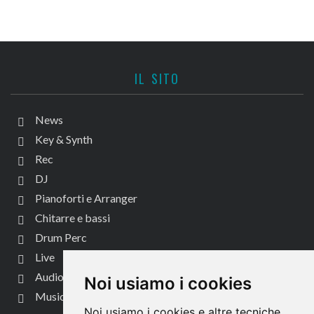
IL SITO
News
Key & Synth
Rec
DJ
Pianoforti e Arranger
Chitarre e bassi
Drum Perc
Live
Audio per video
Noi usiamo i cookies
Music Life
Noi usiamo i cookies e altre tecniche