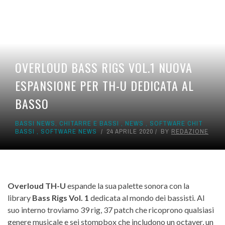
OVERLOUD BASS RIGS VOL.1 NUOVA
ESPANSIONE PER TH-U DEDICATA AL
BASSO
BASSI NEWS
,
CHITARRE E BASSI
,
NEWS
,
SOFTWARE CHIT
BASSI
,
SOFTWARE NEWS
24 APRILE 2020
BY
REDAZIONE
Overloud TH-U
espande la sua palette sonora con la
library
Bass Rigs Vol. 1
dedicata al mondo dei bassisti. Al
suo interno troviamo 39 rig, 37 patch che ricoprono qualsiasi
genere musicale e sei stompbox che includono un octaver, un