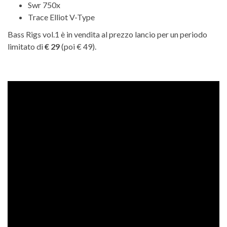
Swr 750x
Trace Elliot V-Type
Bass Rigs vol.1 è in vendita al prezzo lancio per un periodo
limitato di
€ 29
(poi € 49).