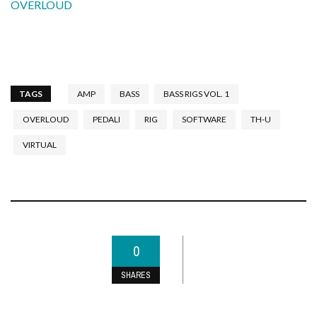
OVERLOUD
TAGS
AMP
BASS
BASS RIGS VOL. 1
OVERLOUD
PEDALI
RIG
SOFTWARE
TH-U
VIRTUAL
0
SHARES