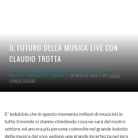
IL FUTURO DELLA MUSICA LIVE CON
CLAUDIO TROTTA
ATTUALITÀ NEWS
,
EVENTI MUSIC LIFE
,
MUSIC LIFE
,
MUSICA
,
MUSICISTI
,
NEWS
24 APRILE 2020
BY
LUCA
LUKER ROSSI
E' indubbio che in questo momento milioni di musicisti in
tutto il mondo si stanno chiedendo cosa ne sarà del nostro
settore, ed ancora più persone coinvolte nel grande indotto
della musica dal vivo vedono una grande incertezza nel loro