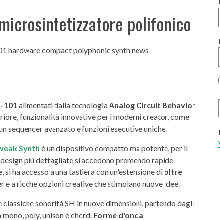
microsintetizzatore polifonico
-101
alimentati dalla tecnologia
Analog Circuit Behavior
periore, funzionalità innovative per i moderni creator, come
 un sequencer avanzato e funzioni esecutive uniche.
weak Synth
è un dispositivo compatto ma potente, per il
i design più dettagliate si accedono premendo rapide
e
, si ha accesso a una tastiera con un'estensione di
oltre
er e a ricche opzioni creative che stimolano nuove idee.
e classiche sonorità SH in nuove dimensioni, partendo dagli
tà mono, poly, unison e chord.
Forme d'onda