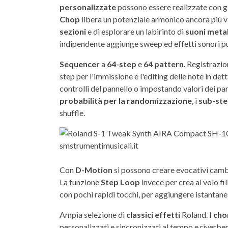
personalizzate
possono essere realizzate con g
Chop
libera un potenziale armonico ancora più 
sezioni
e di esplorare un labirinto di
suoni metal
indipendente aggiunge sweep ed effetti sonori pu
Sequencer
a
64-step
e
64 pattern
. Registrazio
step per l'immissione e l'editing delle note in dett
controlli del pannello o impostando valori dei pa
probabilità per la randomizzazione
, i
sub-st
shuffle.
Con
D-Motion
si possono creare evocativi camb
La funzione
Step Loop
invece per crea al volo fi
con pochi rapidi tocchi, per aggiungere istanta
Ampia selezione di
classici
effetti
Roland. I
cho
personalizzati e sincronizzati al tempo e riverber