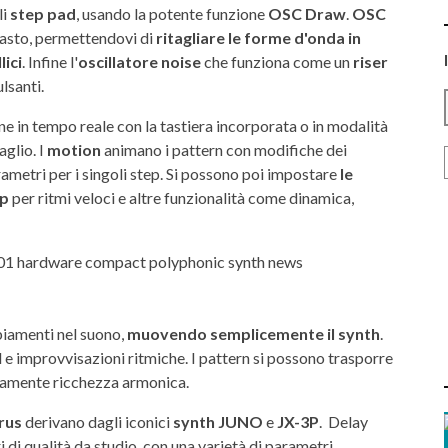
li
step pad
, usando la potente funzione
OSC Draw
.
OSC
vasto, permettendovi di
ritagliare le forme d'onda in
lici
. Infine l'
oscillatore noise
che funziona come un
riser
lsanti.
ne in tempo reale con la tastiera incorporata o in modalità
aglio. I
motion
animano i pattern con modifiche dei
rametri per i singoli step. Si possono poi impostare
le
ep
per ritmi veloci e altre funzionalità come dinamica,
iamenti nel suono,
muovendo semplicemente il synth
.
ll e improvvisazioni ritmiche. I pattern si possono trasporre
neamente ricchezza armonica.
rus
derivano dagli iconici
synth JUNO
e
JX-3P
. Delay
i di qualità da studio, con una varietà di parametri