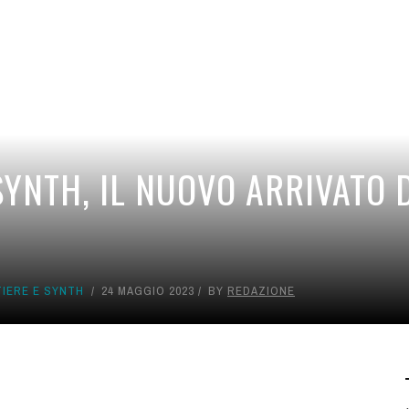
YNTH, IL NUOVO ARRIVATO D
IERE E SYNTH
24 MAGGIO 2023
BY
REDAZIONE