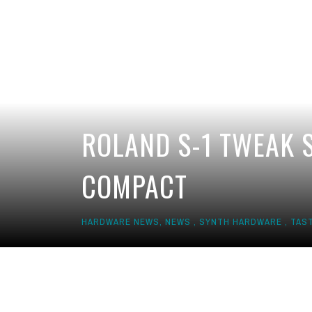
ROLAND S-1 TWEAK S
COMPACT
HARDWARE NEWS
,
NEWS
,
SYNTH HARDWARE
,
TAST