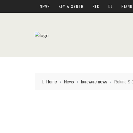
NEWS
KEY & SYNTH
REC
DJ
PIANO
Home
›
News
›
hardware news
›
Roland S-1