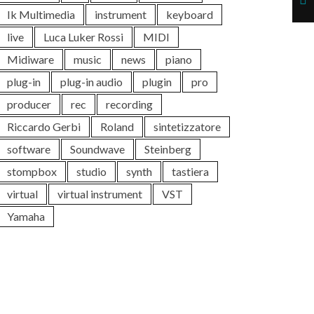
Ik Multimedia
instrument
keyboard
live
Luca Luker Rossi
MIDI
Midiware
music
news
piano
plug-in
plug-in audio
plugin
pro
producer
rec
recording
Riccardo Gerbi
Roland
sintetizzatore
software
Soundwave
Steinberg
stompbox
studio
synth
tastiera
virtual
virtual instrument
VST
Yamaha