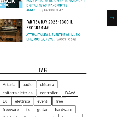
HOME PIANO
,
NEWS
,
OFFERTE
,
PIANOFORTI
DIGITALI NEWS
,
PIANOFORTI E
ARRANGER
6 AGOSTO 2026
FARFISA DAY 2026: ECCO IL
PROGRAMMA!
ATTUALITÀ NEWS
,
EVENTINEWS
,
MUSIC
LIFE
,
MUSICA
,
NEWS
5 AGOSTO 2026
TAG
Arturia
audio
chitarra
chitarra elettrica
controller
DAW
DJ
elettrica
eventi
free
freeware
fx
guitar
hardware