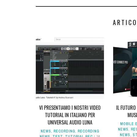
ARTICO
VI PRESENTIAMO I NOSTRI VIDEO
IL FUTURO
TUTORIAL IN ITALIANO PER
MUSI
UNIVERSAL AUDIO LUNA
MOBILE E
NEWS
,
RE
NEWS
,
RECORDING
,
RECORDING
NEWS
,
S
NEWS
,
TEST
,
TUTORIAL REC
16