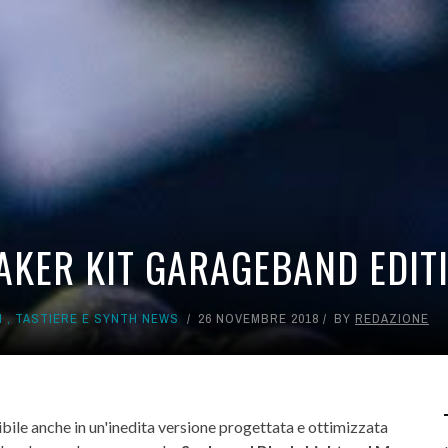
AKER KIT GARAGEBAND EDIT
H
,
TASTIERE E SYNTH NEWS
26 NOVEMBRE 2018
BY
REDAZIONE
bile anche in un'inedita versione progettata e ottimizzata