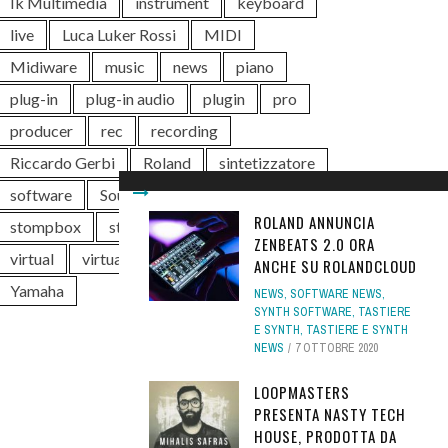
Ik Multimedia
instrument
keyboard
live
Luca Luker Rossi
MIDI
Midiware
music
news
piano
plug-in
plug-in audio
plugin
pro
producer
rec
recording
Riccardo Gerbi
Roland
sintetizzatore
software
Soundwave
Steinberg
ROLAND ANNUNCIA
stompbox
studio
synth
tastiera
ZENBEATS 2.0 ORA
virtual
virtual instrument
VST
ANCHE SU ROLANDCLOUD
Yamaha
NEWS
,
SOFTWARE NEWS
,
SYNTH SOFTWARE
,
TASTIERE
E SYNTH
,
TASTIERE E SYNTH
NEWS
7 OTTOBRE 2020
LOOPMASTERS
PRESENTA NASTY TECH
HOUSE, PRODOTTA DA