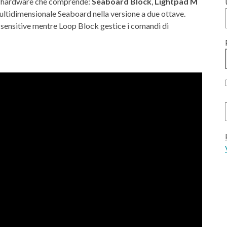
 di hardware che comprende:
Seaboard Block
,
Lightpad M
a multidimensionale Seaboard nella versione a due ottave.
 sensitive mentre Loop Block gestice i comandi di