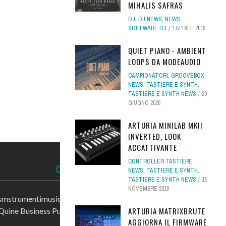
MIHALIS SAFRAS
DJ
,
DJ NEWS
,
NEWS
,
SOFTWARE DJ
1 APRILE 2019
QUIET PIANO - AMBIENT
LOOPS DA MODEAUDIO
CAMPIONATORI
,
GROOVEBOX
,
NEWS
,
TASTIERE E SYNTH
,
TASTIERE E SYNTH NEWS
29
GIUGNO 2026
ARTURIA MINILAB MKII
INVERTED, LOOK
ACCATTIVANTE
CONTROLLER TASTIERE
,
CONTATTACI
NEWS
,
TASTIERE E SYNTH
,
TASTIERE E SYNTH NEWS
15
NOVEMBRE 2019
smstrumentimusicali.it
ARTURIA MATRIXBRUTE
Quine Business Publisher
AGGIORNA IL FIRMWARE