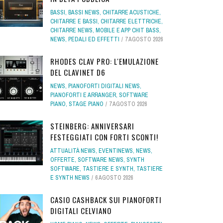
BASSI
,
BASSI NEWS
,
CHITARRE ACUSTICHE
,
CHITARRE E BASSI
,
CHITARRE ELETTRICHE
,
CHITARRE NEWS
,
MOBILE E APP CHIT BASS
,
NEWS
,
PEDALI ED EFFETTI
7 AGOSTO 2026
RHODES CLAV PRO: L'EMULAZIONE
DEL CLAVINET D6
NEWS
,
PIANOFORTI DIGITALI NEWS
,
PIANOFORTI E ARRANGER
,
SOFTWARE
PIANO
,
STAGE PIANO
7 AGOSTO 2026
STEINBERG: ANNIVERSARI
FESTEGGIATI CON FORTI SCONTI!
ATTUALITÀ NEWS
,
EVENTINEWS
,
NEWS
,
OFFERTE
,
SOFTWARE NEWS
,
SYNTH
SOFTWARE
,
TASTIERE E SYNTH
,
TASTIERE
E SYNTH NEWS
6 AGOSTO 2026
CASIO CASHBACK SUI PIANOFORTI
DIGITALI CELVIANO