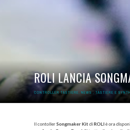
ROLI LANCIA SONGM
CONTROLLER TASTIERE
,
NEWS
,
TASTIERE E SYNT
Il contoller
Songmaker Kit
di
ROLI
è ora disponi