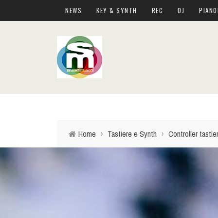
NEWS
KEY & SYNTH
REC
DJ
PIANO
Home
›
Tastiere e Synth
›
Controller tastie