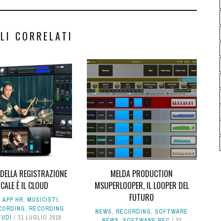
LI CORRELATI
 DELLA REGISTRAZIONE
MELDA PRODUCTION
CALE È IL CLOUD
MSUPERLOOPER, IL LOOPER DEL
FUTURO
 APP HR
,
MUSICISTI
,
CORDING
,
RECORDING
NEWS
,
RECORDING
,
SOFTWARE
TUDI
31 LUGLIO 2018
NEWS
,
SOFTWARE REC
23