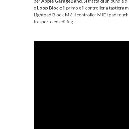
per
Apple GarageBand
. Si tratta di un bundle
e
Loop Block
; il primo è il controller a tastier
Lightpad Block M è il controller MIDI pad touch
trasporto ed editing.