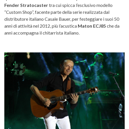
Fender Stratocaster
tra cui spicca l’esclusivo modello
“Custom Shop”, facente parte della serie realizzata dal
distributore italiano Casale Bauer, per festeggiare i suoi 50
anni di attività nel 2012, più l’acustica
Maton ECJ85
che da
anni accompagna il chitarrista italiano.