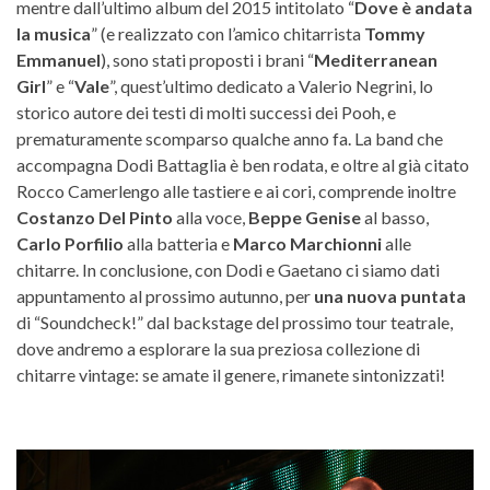
mentre dall’ultimo album del 2015 intitolato “
Dove è andata
la musica
” (e realizzato con l’amico chitarrista
Tommy
Emmanuel
), sono stati proposti i brani “
Mediterranean
Girl
” e “
Vale
”, quest’ultimo dedicato a Valerio Negrini, lo
storico autore dei testi di molti successi dei Pooh, e
prematuramente scomparso qualche anno fa. La band che
accompagna Dodi Battaglia è ben rodata, e oltre al già citato
Rocco Camerlengo alle tastiere e ai cori, comprende inoltre
Costanzo Del Pinto
alla voce,
Beppe Genise
al basso,
Carlo Porfilio
alla batteria e
Marco Marchionni
alle
chitarre. In conclusione, con Dodi e Gaetano ci siamo dati
appuntamento al prossimo autunno, per
una nuova puntata
di “Soundcheck!” dal backstage del prossimo tour teatrale,
dove andremo a esplorare la sua preziosa collezione di
chitarre vintage: se amate il genere, rimanete sintonizzati!