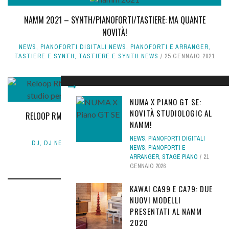
NAMM 2021 – SYNTH/PIANOFORTI/TASTIERE: MA QUANTE
NOVITÀ!
NEWS
,
PIANOFORTI DIGITALI NEWS
,
PIANOFORTI E ARRANGER
,
TASTIERE E SYNTH
,
TASTIERE E SYNTH NEWS
25 GENNAIO 2021
NUMA X PIANO GT SE:
NOVITÀ STUDIOLOGIC AL
RELOOP RMX-44 BT, NUOVO MIXER PER DJ BLUETOOTH A
NAMM!
QUATTRO CANALI
NEWS
,
PIANOFORTI DIGITALI
DJ
,
DJ NEWS
,
HARDWARE DJ
,
NEWS
12 GENNAIO 2021
NEWS
,
PIANOFORTI E
ARRANGER
,
STAGE PIANO
21
GENNAIO 2026
KAWAI CA99 E CA79: DUE
NUOVI MODELLI
LEAVE A REPLY
PRESENTATI AL NAMM
2020