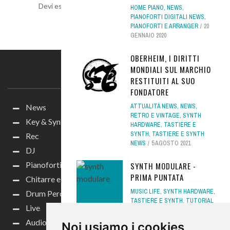
Devi essere
connesso
per inviare un commento.
HOME PIANO
,
NEWS
,
PIANOFORTI DIGITALI NEWS
,
PIANOFORTI E ARRANGER
20
GENNAIO 2020
OBERHEIM, I DIRITTI
MONDIALI SUL MARCHIO
IL SITO
RESTITUITI AL SUO
FONDATORE
News
ATTUALITÀ NEWS
,
NEWS
,
RETRO E VINTAGE
,
SYNTH
Key & Synth
HARDWARE
,
TASTIERE E
SYNTH
,
TASTIERE E SYNTH
Rec
NEWS
5 AGOSTO 2021
DJ
Pianoforti e Arranger
SYNTH MODULARE -
PRIMA PUNTATA
Chitarre e bassi
MUSIC LIFE
,
SYNTH HARDWARE
,
Drum Perc
TASTIERE E SYNTH
,
TUTORIAL
Live
TASTIERE
30 MAGGIO 2022
Audio per video
Noi usiamo i cookies