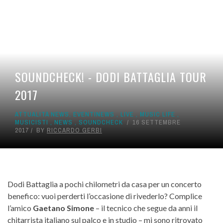
SOUNDCHECK! - DODI BATTAGLIA TOUR
2017
ATTUALITÀ NEWS
,
EVENTINEWS
,
LIVE
,
MUSIC LIFE
,
MUSICISTI
,
NEWS
,
SOUNDCHECK
16 SETTEMBRE
2017
BY
RICCARDO GERBI
Dodi Battaglia a pochi chilometri da casa per un concerto
benefico: vuoi perderti l’occasione di rivederlo? Complice
l’amico
Gaetano Simone
– il tecnico che segue da anni il
chitarrista italiano sul palco e in studio – mi sono ritrovato