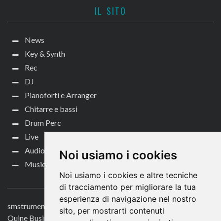
IL SITO
News
Key & Synth
Rec
DJ
Pianoforti e Arranger
Chitarre e bassi
Drum Perc
Live
Audio per video
Noi usiamo i cookies
Music Life
Noi usiamo i cookies e altre tecniche
CONTATTACI
di tracciamento per migliorare la tua
esperienza di navigazione nel nostro
smstrumentimusicali.it
sito, per mostrarti contenuti
Quine Business Publisher