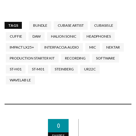
TAGS
BUNDLE
CUBASE ARTIST
CUBASIS LE
CUFFIE
DAW
HALION SONIC
HEADPHONES
IMPACT LX25+
INTERFACCIA AUDIO
MIC
NEKTAR
PRODUCTION STARTER KIT
RECORDING
SOFTWARE
ST-H01
ST-M01
STEINBERG
UR22C
WAVELAB LE
0