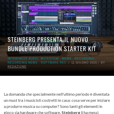
STEINBERG PRESENTA IL NUOVO
BUNDLE PRODUCTION STARTER KIT
INTERFACCE AUDIO
,
MICROFONI
,
NEWS
,
RECORDING
,
RECORDING NEWS
,
SOFTWARE REC
11 GIUGNO 2020
BY
REDAZIONE
La domanda che specialmente nell'ultimo periodo è diventata
un must tra i musicisti costretti in casa: cosa serve per iniziare
a produrre musica su computer? Sono tanti gli elementi in
gioco sia hardware che software,
Steinberg
li ha messi