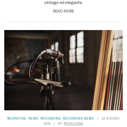
vintage ed elegante.
READ MORE
MICROFONI
,
NEWS
,
RECORDING
,
RECORDING NEWS
10 GIUGNO
2019
BY
REDAZIONE