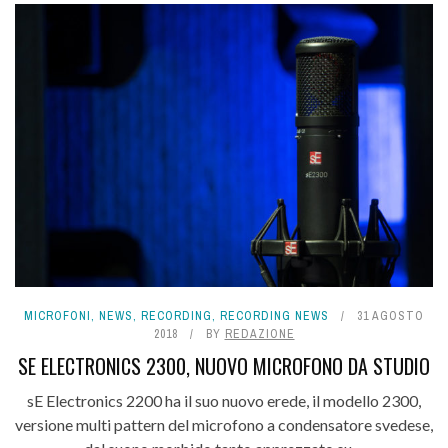
MICROFONI
,
NEWS
,
RECORDING
,
RECORDING NEWS
31 AGOSTO
2018
BY
REDAZIONE
SE ELECTRONICS 2300, NUOVO MICROFONO DA STUDIO
sE Electronics 2200 ha il suo nuovo erede, il modello 2300,
versione multi pattern del microfono a condensatore svedese,