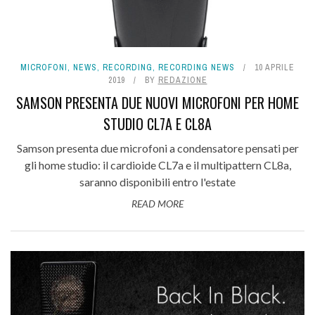
MICROFONI
,
NEWS
,
RECORDING
,
RECORDING NEWS
10 APRILE
2019
BY
REDAZIONE
SAMSON PRESENTA DUE NUOVI MICROFONI PER HOME
STUDIO CL7A E CL8A
Samson presenta due microfoni a condensatore pensati per
gli home studio: il cardioide CL7a e il multipattern CL8a,
saranno disponibili entro l'estate
READ MORE