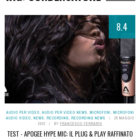
8.4
AUDIO PER VIDEO
,
AUDIO PER VIDEO NEWS
,
MICROFONI
,
MICROFONI
AUDIO VIDEO
,
NEWS
,
RECORDING
,
RECORDING NEWS
25 MAGGIO
2022
BY
FRANCESCO FERRARIS
TEST - APOGEE HYPE MIC: IL PLUG & PLAY RAFFINATO