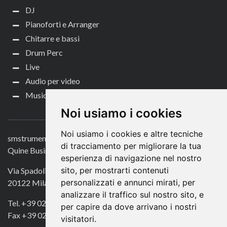
DJ
Pianoforti e Arranger
Chitarre e bassi
Drum Perc
Live
Audio per video
Music Life
CONTATTACI
Noi usiamo i cookies
Noi usiamo i cookies e altre tecniche
smstrumentimusicali.it
di tracciamento per migliorare la tua
Quine Business Publisher
esperienza di navigazione nel nostro
sito, per mostrarti contenuti
Via Spadolini 7
personalizzati e annunci mirati, per
20122 Milano
analizzare il traffico sul nostro sito, e
Tel. +39 02 49756990
per capire da dove arrivano i nostri
Fax +39 02 72016740
visitatori.