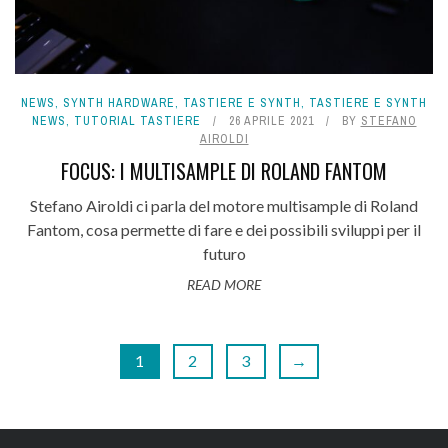
NEWS
,
SYNTH HARDWARE
,
TASTIERE E SYNTH
,
TASTIERE E SYNTH
NEWS
,
TUTORIAL TASTIERE
26 APRILE 2021
BY
STEFANO
AIROLDI
FOCUS: I MULTISAMPLE DI ROLAND FANTOM
Stefano Airoldi ci parla del motore multisample di Roland
Fantom, cosa permette di fare e dei possibili sviluppi per il
futuro
READ MORE
1
2
3
→