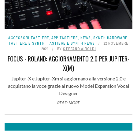
ACCESSORI TASTIERE
,
APP TASTIERE
,
NEWS
,
SYNTH HARDWARE
,
TASTIERE E SYNTH
,
TASTIERE E SYNTH NEWS
22 NOVEMBRE
2021
BY
STEFANO AIROLDI
FOCUS - ROLAND: AGGIORNAMENTO 2.0 PER JUPITER-
X(M)
Jupiter-X e Jupiter-Xm si aggiornano alla versione 2.0 e
acquistano la voce grazie al nuovo Model Expansion Vocal
Designer
READ MORE