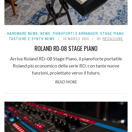
HARDWARE NEWS
,
NEWS
,
PIANOFORTI E ARRANGER
,
STAGE PIANO
,
TASTIERE E SYNTH NEWS
20 MARZO 2024
BY
REDAZIONE
ROLAND RD-08 STAGE PIANO
Arriva Roland RD-08 Stage Piano, il pianoforte portatile
Roland più economico della serie RD, con tante nuove
funzioni, proiettato verso il futuro.
READ MORE