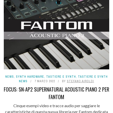
NEWS
,
SYNTH HARDWARE
,
TASTIERE E SYNTH
,
TASTIERE E SYNTH
NEWS
7 MARZO 2022
BY
STEFANO AIROLDI
FOCUS: SN-AP2 SUPERNATURAL ACOUSTIC PIANO 2 PER
FANTOM
Cinque esempi video e tracce audio per saggiare le
caratteristiche di questa nuova libreria per Fantom dedicata