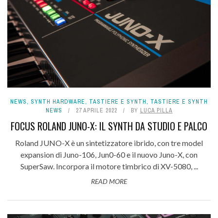
NEWS
,
SYNTH HARDWARE
,
TASTIERE E SYNTH
,
TASTIERE E SYNTH
NEWS
27 APRILE 2022
BY
LUCA PILLA
FOCUS ROLAND JUNO-X: IL SYNTH DA STUDIO E PALCO
Roland JUNO-X è un sintetizzatore ibrido, con tre model
expansion di Juno-106, Jun0-60 e il nuovo Juno-X, con
SuperSaw. Incorpora il motore timbrico di XV-5080, ...
READ MORE