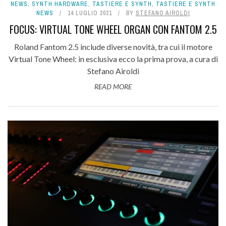
NEWS
,
SYNTH HARDWARE
,
TASTIERE E SYNTH
,
TASTIERE E SYNTH
NEWS
14 LUGLIO 2021
BY
STEFANO AIROLDI
FOCUS: VIRTUAL TONE WHEEL ORGAN CON FANTOM 2.5
Roland Fantom 2.5 include diverse novità, tra cui il motore
Virtual Tone Wheel: in esclusiva ecco la prima prova, a cura di
Stefano Airoldi
READ MORE