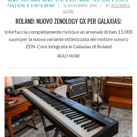
NEWS
,
SOFTWARE NEWS
,
SYNTH SOFTWARE
,
TASTIERE E SYNTH
,
TASTIERE E SYNTH NEWS
12 NOVEMBRE 2025
BY
RICCARDO
GERBI
ROLAND: NUOVO ZENOLOGY GX PER GALAXIAS!
Interfaccia completamente rivista e un arsenale di ben 11.000
suoni per la nuova variante ottimizzata del motore sonoro
ZEN-Core integrata in Galaxias di Roland
READ MORE