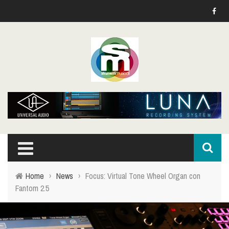
Home
›
News
›
Focus: Virtual Tone Wheel Organ con
Fantom 2.5