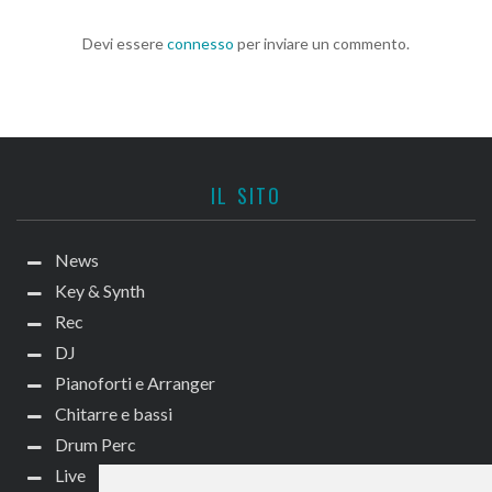
Devi essere
connesso
per inviare un commento.
IL SITO
News
Key & Synth
Rec
DJ
Pianoforti e Arranger
Chitarre e bassi
Drum Perc
Live