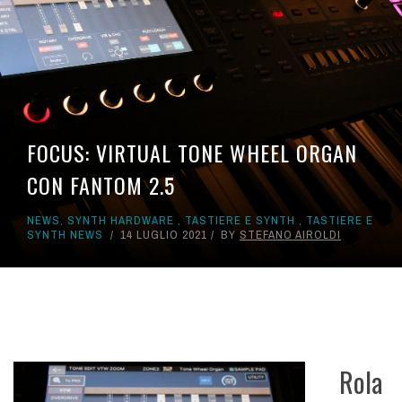
FOCUS: VIRTUAL TONE WHEEL ORGAN
CON FANTOM 2.5
NEWS
,
SYNTH HARDWARE
,
TASTIERE E SYNTH
,
TASTIERE E
SYNTH NEWS
14 LUGLIO 2021
BY
STEFANO AIROLDI
Rola