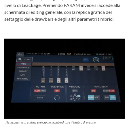
livello di Leackage. Premendo PARAM invece si accede alla
schermata di editing generale, con la replica grafica del
settaggio delle drawbars e degli altri parametri timbrici.
Nella pagina di editing principale si può editare il timbro di organo