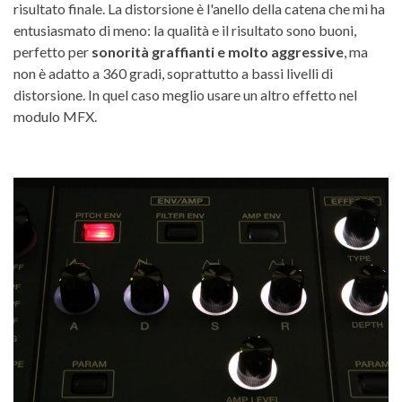
risultato finale. La distorsione è l'anello della catena che mi ha
entusiasmato di meno: la qualità e il risultato sono buoni,
perfetto per
sonorità graffianti e molto aggressive
, ma
non è adatto a 360 gradi, soprattutto a bassi livelli di
distorsione. In quel caso meglio usare un altro effetto nel
modulo MFX.