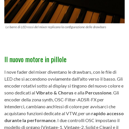
Le barre di LED rossi del mixer replicano la configurazione delle drawbars
Il nuovo motore in pillole
I nove fader del mixer diventano le drawbars, con le file di
LED che si accendono ovviamente dall'alto verso il basso. Gli
encoder rotativi sotto al display si tingono del nuovo colore e
sono dedicati al
Vibrato & Chorus
e alla
Percussione
. Gli
encoder della zona synth, OSC-Filter-ADSR-FX per
intenderci, cambiano anch'essi di colore per avvisarci che
acquistano funzioni dedicate al VTW, per un
rapido accesso
durante la performance
. I due controlli OSC impostano il
modello di organo (Vintage-1, Vintage-2, Solid e Clean) e il