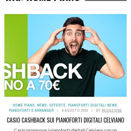
HOME PIANO
,
NEWS
,
OFFERTE
,
PIANOFORTI DIGITALI NEWS
,
PIANOFORTI E ARRANGER
6 AGOSTO 2026
BY
REDAZIONE
CASIO CASHBACK SUI PIANOFORTI DIGITALI CELVIANO
Casio promuove i pianoforti digitali Celviano con un