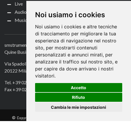
Live
Audio per video
Noi usiamo i cookies
Music Life
Noi usiamo i cookies e altre tecniche
CONTATTACI
di tracciamento per migliorare la tua
esperienza di navigazione nel nostro
smstrumentimusicali.it
sito, per mostrarti contenuti
Quine Business Publisher
personalizzati e annunci mirati, per
analizzare il traffico sul nostro sito, e
Via Spadolini 7
per capire da dove arrivano i nostri
20122 Milano
visitatori.
Tel. +39 02 49756990
Accetto
Fax +39 02 72016740
Rifiuto
Cambia le mie impostazioni
© Copyright 2018. All Rights Reserved -
- Quine srl – C.F./P IVA
13002100157 – Responsabile della Protezione dei Dati: Avv. Monica
Gobbato – Contatto: dpo @ lswr.it