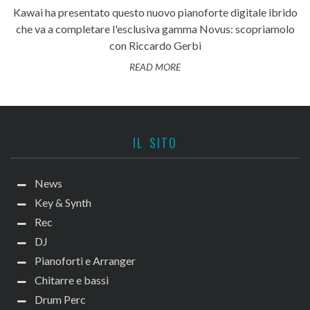
Kawai ha presentato questo nuovo pianoforte digitale ibrido
che va a completare l'esclusiva gamma Novus: scopriamolo
con Riccardo Gerbi
READ MORE
IL SITO
News
Key & Synth
Rec
DJ
Pianoforti e Arranger
Chitarre e bassi
Drum Perc