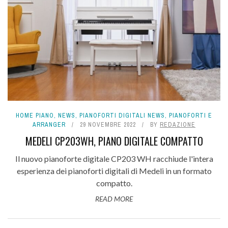
HOME PIANO
,
NEWS
,
PIANOFORTI DIGITALI NEWS
,
PIANOFORTI E
ARRANGER
29 NOVEMBRE 2022
BY
REDAZIONE
MEDELI CP203WH, PIANO DIGITALE COMPATTO
Il nuovo pianoforte digitale CP203 WH racchiude l'intera
esperienza dei pianoforti digitali di Medeli in un formato
compatto.
READ MORE